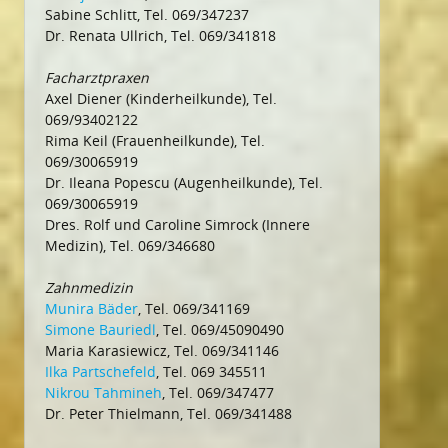
Sabine Schlitt, Tel. 069/347237
Dr. Renata Ullrich, Tel. 069/341818
Facharztpraxen
Axel Diener (Kinderheilkunde), Tel.
069/93402122
Rima Keil (Frauenheilkunde), Tel.
069/30065919
Dr. Ileana Popescu (Augenheilkunde), Tel.
069/30065919
Dres. Rolf und Caroline Simrock (Innere
Medizin), Tel. 069/346680
Zahnmedizin
Munira Bäder
, Tel. 069/341169
Simone Bauriedl
, Tel. 069/45090490
Maria Karasiewicz, Tel. 069/341146
Ilka Partschefeld
, Tel. 069 345511
Nikrou Tahmineh
, Tel. 069/347477
Dr. Peter Thielmann, Tel. 069/341488