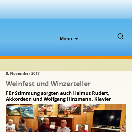
Zum
Suche
Menü
Inhalt
nach:
springen
8. November 2017
Weinfest und Winzerteller
Für Stimmung sorgten auch Helmut Rudert,
Akkordeon und Wolfgang Hinzmann, Klavier