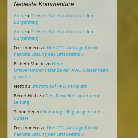
Neueste Kommentare
Ania
zu
Dreistes Falschparken auf dem
Bürgersteig
Ania
zu
Dreistes Falschparken auf dem
Bürgersteig
Froschonero
zu
Drei CDU-Anträge für die
nächste Sitzung des Ortsbeirats 6
Elsbeth Muche
zu
Neue
Ortsvereinsvorsitzende der AWO-Sossenheim
gewählt
Netti
zu
Brummi auf PKW Parkplatz
Bernd Huth
zu
Der „Riwweler“ unter neuer
Leitung
Schneider
zu
Wohnung völlig ausgebrannt –
update
Froschonero
zu
Drei CDU-Anträge für die
nächste Sitzung des Ortsbeirats 6