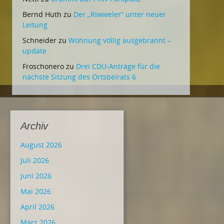
Bernd Huth
zu
Der „Riwweler“ unter neuer
Leitung
Schneider
zu
Wohnung völlig ausgebrannt –
update
Froschonero
zu
Drei CDU-Anträge für die
nächste Sitzung des Ortsbeirats 6
Archiv
August 2026
Juli 2026
Juni 2026
Mai 2026
April 2026
März 2026