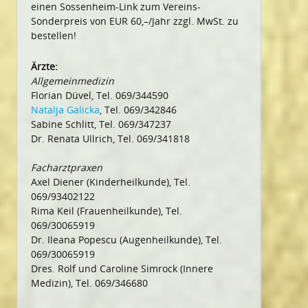
einen Sossenheim-Link zum Vereins-
Sonderpreis von EUR 60,–/Jahr zzgl. MwSt. zu
bestellen!
Ärzte:
Allgemeinmedizin
Florian Düvel, Tel. 069/344590
Natalja Galicka
, Tel. 069/342846
Sabine Schlitt, Tel. 069/347237
Dr. Renata Ullrich, Tel. 069/341818
Facharztpraxen
Axel Diener (Kinderheilkunde), Tel.
069/93402122
Rima Keil (Frauenheilkunde), Tel.
069/30065919
Dr. Ileana Popescu (Augenheilkunde), Tel.
069/30065919
Dres. Rolf und Caroline Simrock (Innere
Medizin), Tel. 069/346680