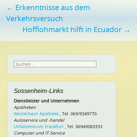
Beitragsnavigation
←
Erkenntnisse aus dem
Verkehrsversuch
Hofflohmarkt hilft in Ecuador
→
Suchen
nach:
Sossenheim-Links
Dienstleister und Unternehmen
Apotheken
Westerbach Apotheke
, Tel. 069/9349770
Autoservice und -handel
Unfallzentrum Frankfurt
, Tel. 06949083333
Computer und IT-Service