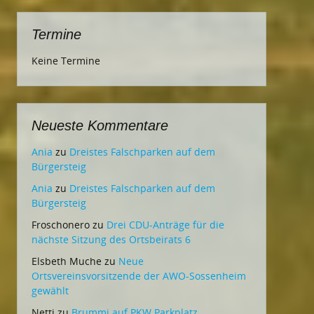
Termine
Keine Termine
Neueste Kommentare
Ania
zu
Dreistes Falschparken auf dem
Bürgersteig
Ania
zu
Dreistes Falschparken auf dem
Bürgersteig
Froschonero
zu
Drei CDU-Anträge für die
nächste Sitzung des Ortsbeirats 6
Elsbeth Muche
zu
Neue
Ortsvereinsvorsitzende der AWO-Sossenheim
gewählt
Netti
zu
Brummi auf PKW Parkplatz