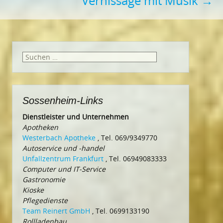
Vernissage mit Musik
→
Suchen
nach:
Sossenheim-Links
Dienstleister und Unternehmen
Apotheken
Westerbach Apotheke
, Tel. 069/9349770
Autoservice und -handel
Unfallzentrum Frankfurt
, Tel. 06949083333
Computer und IT-Service
Gastronomie
Kioske
Pflegedienste
Team Reinert GmbH
, Tel. 0699133190
Rollladenbau