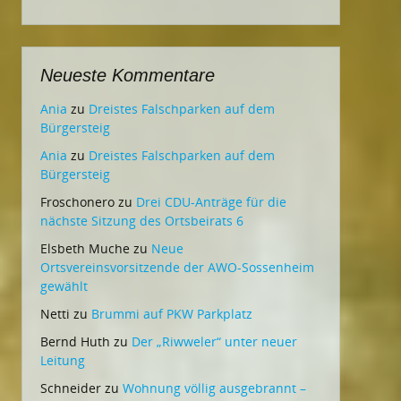
Neueste Kommentare
Ania
zu
Dreistes Falschparken auf dem
Bürgersteig
Ania
zu
Dreistes Falschparken auf dem
Bürgersteig
Froschonero
zu
Drei CDU-Anträge für die
nächste Sitzung des Ortsbeirats 6
Elsbeth Muche
zu
Neue
Ortsvereinsvorsitzende der AWO-Sossenheim
gewählt
Netti
zu
Brummi auf PKW Parkplatz
Bernd Huth
zu
Der „Riwweler“ unter neuer
Leitung
Schneider
zu
Wohnung völlig ausgebrannt –