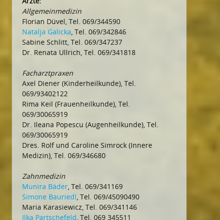
Ärzte:
Allgemeinmedizin
Florian Düvel, Tel. 069/344590
Natalja Galicka
, Tel. 069/342846
Sabine Schlitt, Tel. 069/347237
Dr. Renata Ullrich, Tel. 069/341818
Facharztpraxen
Axel Diener (Kinderheilkunde), Tel.
069/93402122
Rima Keil (Frauenheilkunde), Tel.
069/30065919
Dr. Ileana Popescu (Augenheilkunde), Tel.
069/30065919
Dres. Rolf und Caroline Simrock (Innere
Medizin), Tel. 069/346680
Zahnmedizin
Munira Bäder
, Tel. 069/341169
Simone Bauriedl
, Tel. 069/45090490
Maria Karasiewicz, Tel. 069/341146
Ilka Partschefeld
, Tel. 069 345511