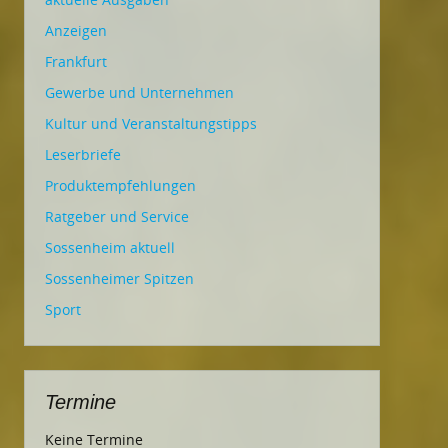
Anzeigen
Frankfurt
Gewerbe und Unternehmen
Kultur und Veranstaltungstipps
Leserbriefe
Produktempfehlungen
Ratgeber und Service
Sossenheim aktuell
Sossenheimer Spitzen
Sport
Termine
Keine Termine