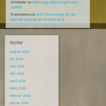
Schneider
zu
Wohnung völlig ausgebrannt –
update
Froschonero
zu
Drei CDU-Anträge für die
nächste Sitzung des Ortsbeirats 6
Archiv
August 2026
Juli 2026
Juni 2026
Mai 2026
April 2026
März 2026
Februar 2026
Januar 2026