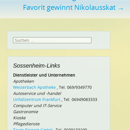
Favorit gewinnt Nikolausskat
→
Suchen
nach:
Sossenheim-Links
Dienstleister und Unternehmen
Apotheken
Westerbach Apotheke
, Tel. 069/9349770
Autoservice und -handel
Unfallzentrum Frankfurt
, Tel. 06949083333
Computer und IT-Service
Gastronomie
Kioske
Pflegedienste
Team Reinert GmbH
, Tel. 0699133190