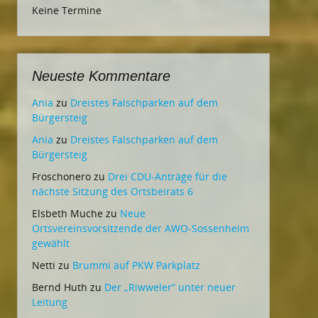
Keine Termine
Neueste Kommentare
Ania
zu
Dreistes Falschparken auf dem
Bürgersteig
Ania
zu
Dreistes Falschparken auf dem
Bürgersteig
Froschonero
zu
Drei CDU-Anträge für die
nächste Sitzung des Ortsbeirats 6
Elsbeth Muche
zu
Neue
Ortsvereinsvorsitzende der AWO-Sossenheim
gewählt
Netti
zu
Brummi auf PKW Parkplatz
Bernd Huth
zu
Der „Riwweler“ unter neuer
Leitung