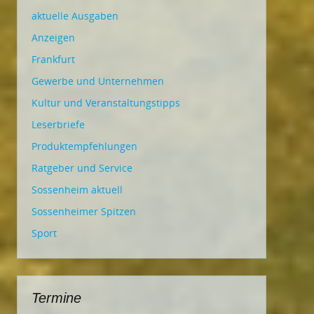
aktuelle Ausgaben
Anzeigen
Frankfurt
Gewerbe und Unternehmen
Kultur und Veranstaltungstipps
Leserbriefe
Produktempfehlungen
Ratgeber und Service
Sossenheim aktuell
Sossenheimer Spitzen
Sport
Termine