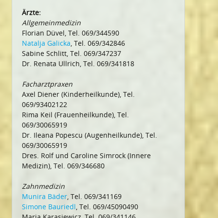
Ärzte:
Allgemeinmedizin
Florian Düvel, Tel. 069/344590
Natalja Galicka
, Tel. 069/342846
Sabine Schlitt, Tel. 069/347237
Dr. Renata Ullrich, Tel. 069/341818
Facharztpraxen
Axel Diener (Kinderheilkunde), Tel.
069/93402122
Rima Keil (Frauenheilkunde), Tel.
069/30065919
Dr. Ileana Popescu (Augenheilkunde), Tel.
069/30065919
Dres. Rolf und Caroline Simrock (Innere
Medizin), Tel. 069/346680
Zahnmedizin
Munira Bäder
, Tel. 069/341169
Simone Bauriedl
, Tel. 069/45090490
Maria Karasiewicz, Tel. 069/341146