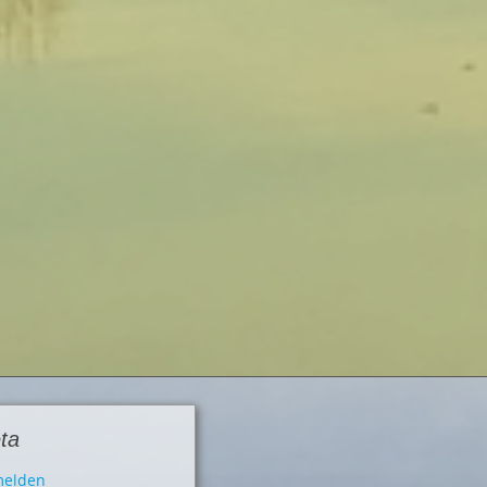
ta
elden