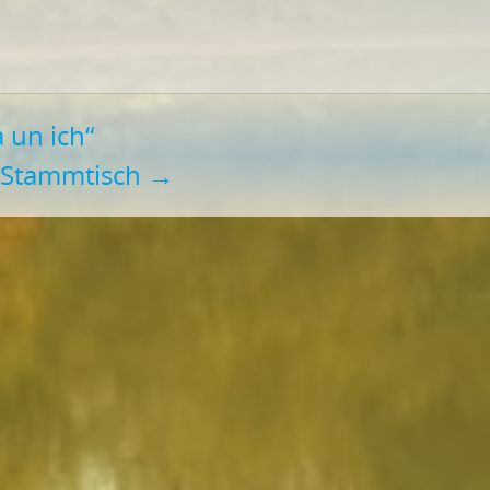
 un ich“
r Stammtisch
→