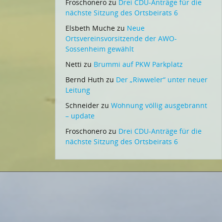
Froschonero
zu
Drei CDU-Anträge für die
nächste Sitzung des Ortsbeirats 6
Elsbeth Muche
zu
Neue
Ortsvereinsvorsitzende der AWO-
Sossenheim gewählt
Netti
zu
Brummi auf PKW Parkplatz
Bernd Huth
zu
Der „Riwweler“ unter neuer
Leitung
Schneider
zu
Wohnung völlig ausgebrannt
– update
Froschonero
zu
Drei CDU-Anträge für die
nächste Sitzung des Ortsbeirats 6