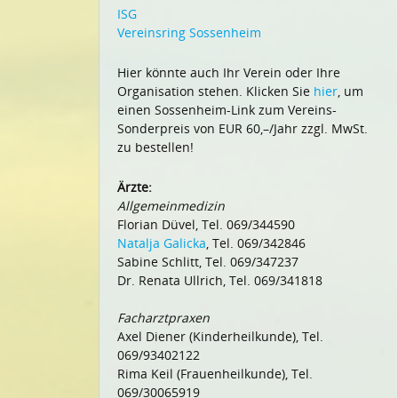
ISG
Vereinsring Sossenheim
Hier könnte auch Ihr Verein oder Ihre
Organisation stehen. Klicken Sie
hier
, um
einen Sossenheim-Link zum Vereins-
Sonderpreis von EUR 60,–/Jahr zzgl. MwSt.
zu bestellen!
Ärzte:
Allgemeinmedizin
Florian Düvel, Tel. 069/344590
Natalja Galicka
, Tel. 069/342846
Sabine Schlitt, Tel. 069/347237
Dr. Renata Ullrich, Tel. 069/341818
Facharztpraxen
Axel Diener (Kinderheilkunde), Tel.
069/93402122
Rima Keil (Frauenheilkunde), Tel.
069/30065919