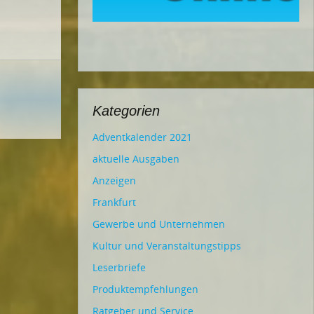
Kategorien
Adventkalender 2021
aktuelle Ausgaben
Anzeigen
Frankfurt
Gewerbe und Unternehmen
Kultur und Veranstaltungstipps
Leserbriefe
Produktempfehlungen
Ratgeber und Service