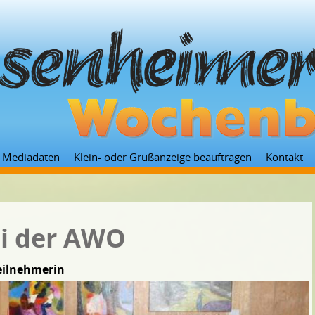
Zum
Mediadaten
Klein- oder Grußanzeige beauftragen
Kontakt
Inhalt
springen
ei der AWO
Teilnehmerin