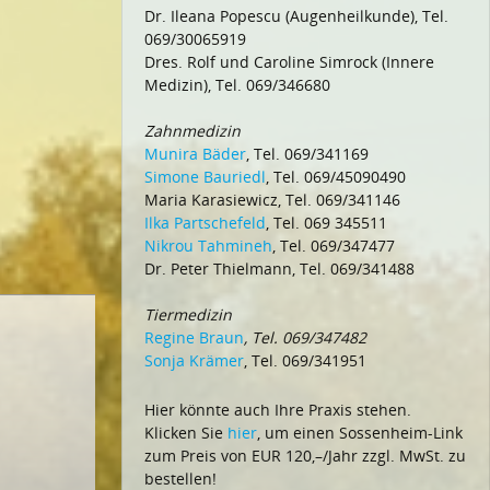
Dr. Ileana Popescu (Augenheilkunde), Tel.
069/30065919
Dres. Rolf und Caroline Simrock (Innere
Medizin), Tel. 069/346680
Zahnmedizin
Munira Bäder
, Tel. 069/341169
Simone Bauriedl
, Tel. 069/45090490
Maria Karasiewicz, Tel. 069/341146
Ilka Partschefeld
, Tel. 069 345511
Nikrou Tahmineh
, Tel. 069/347477
Dr. Peter Thielmann, Tel. 069/341488
Tiermedizin
Regine Braun
, Tel. 069/347482
Sonja Krämer
, Tel. 069/341951
Hier könnte auch Ihre Praxis stehen.
Klicken Sie
hier
, um einen Sossenheim-Link
zum Preis von EUR 120,–/Jahr zzgl. MwSt. zu
bestellen!