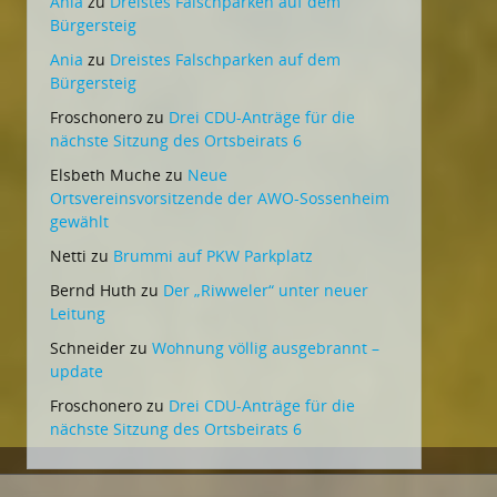
Ania
zu
Dreistes Falschparken auf dem
Bürgersteig
Ania
zu
Dreistes Falschparken auf dem
Bürgersteig
Froschonero
zu
Drei CDU-Anträge für die
nächste Sitzung des Ortsbeirats 6
Elsbeth Muche
zu
Neue
Ortsvereinsvorsitzende der AWO-Sossenheim
gewählt
Netti
zu
Brummi auf PKW Parkplatz
Bernd Huth
zu
Der „Riwweler“ unter neuer
Leitung
Schneider
zu
Wohnung völlig ausgebrannt –
update
Froschonero
zu
Drei CDU-Anträge für die
nächste Sitzung des Ortsbeirats 6