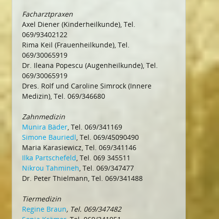
Facharztpraxen
Axel Diener (Kinderheilkunde), Tel.
069/93402122
Rima Keil (Frauenheilkunde), Tel.
069/30065919
Dr. Ileana Popescu (Augenheilkunde), Tel.
069/30065919
Dres. Rolf und Caroline Simrock (Innere
Medizin), Tel. 069/346680
Zahnmedizin
Munira Bäder
, Tel. 069/341169
Simone Bauriedl
, Tel. 069/45090490
Maria Karasiewicz, Tel. 069/341146
Ilka Partschefeld
, Tel. 069 345511
Nikrou Tahmineh
, Tel. 069/347477
Dr. Peter Thielmann, Tel. 069/341488
Tiermedizin
Regine Braun
, Tel. 069/347482