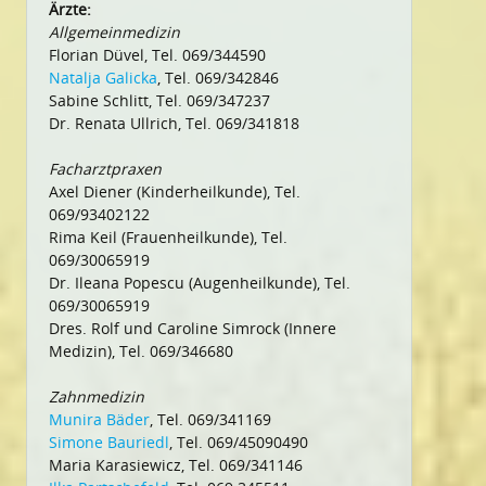
Ärzte:
Allgemeinmedizin
Florian Düvel, Tel. 069/344590
Natalja Galicka
, Tel. 069/342846
Sabine Schlitt, Tel. 069/347237
Dr. Renata Ullrich, Tel. 069/341818
Facharztpraxen
Axel Diener (Kinderheilkunde), Tel.
069/93402122
Rima Keil (Frauenheilkunde), Tel.
069/30065919
Dr. Ileana Popescu (Augenheilkunde), Tel.
069/30065919
Dres. Rolf und Caroline Simrock (Innere
Medizin), Tel. 069/346680
Zahnmedizin
Munira Bäder
, Tel. 069/341169
Simone Bauriedl
, Tel. 069/45090490
Maria Karasiewicz, Tel. 069/341146