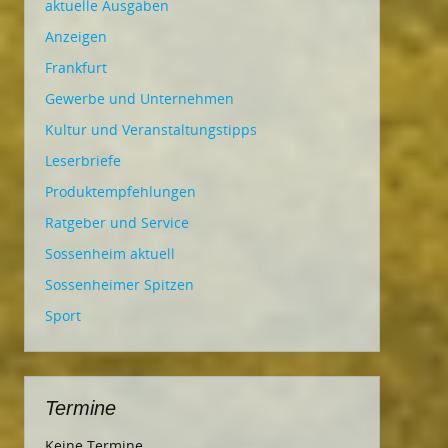
aktuelle Ausgaben
Anzeigen
Frankfurt
Gewerbe und Unternehmen
Kultur und Veranstaltungstipps
Leserbriefe
Produktempfehlungen
Ratgeber und Service
Sossenheim aktuell
Sossenheimer Spitzen
Sport
Termine
Keine Termine