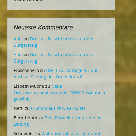
Neueste Kommentare
Ania
zu
Dreistes Falschparken auf dem
Bürgersteig
Ania
zu
Dreistes Falschparken auf dem
Bürgersteig
Froschonero
zu
Drei CDU-Anträge für die
nächste Sitzung des Ortsbeirats 6
Elsbeth Muche
zu
Neue
Ortsvereinsvorsitzende der AWO-Sossenheim
gewählt
Netti
zu
Brummi auf PKW Parkplatz
Bernd Huth
zu
Der „Riwweler“ unter neuer
Leitung
Schneider
zu
Wohnung völlig ausgebrannt –