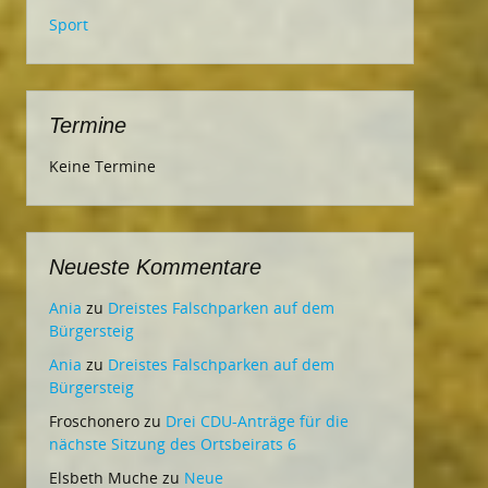
Sport
Termine
Keine Termine
Neueste Kommentare
Ania
zu
Dreistes Falschparken auf dem
Bürgersteig
Ania
zu
Dreistes Falschparken auf dem
Bürgersteig
Froschonero
zu
Drei CDU-Anträge für die
nächste Sitzung des Ortsbeirats 6
Elsbeth Muche
zu
Neue