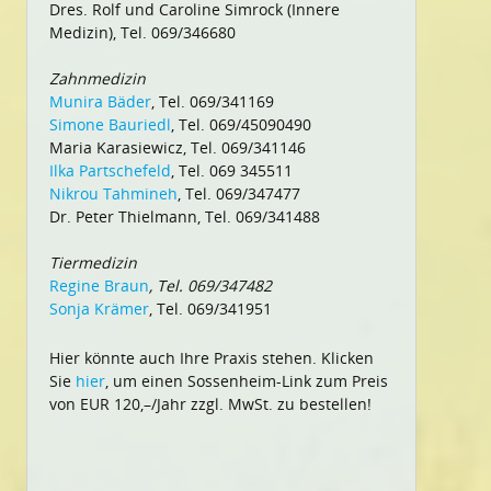
Dres. Rolf und Caroline Simrock (Innere
Medizin), Tel. 069/346680
Zahnmedizin
Munira Bäder
, Tel. 069/341169
Simone Bauriedl
, Tel. 069/45090490
Maria Karasiewicz, Tel. 069/341146
Ilka Partschefeld
, Tel. 069 345511
Nikrou Tahmineh
, Tel. 069/347477
Dr. Peter Thielmann, Tel. 069/341488
Tiermedizin
Regine Braun
, Tel. 069/347482
Sonja Krämer
, Tel. 069/341951
Hier könnte auch Ihre Praxis stehen. Klicken
Sie
hier
, um einen Sossenheim-Link zum Preis
von EUR 120,–/Jahr zzgl. MwSt. zu bestellen!