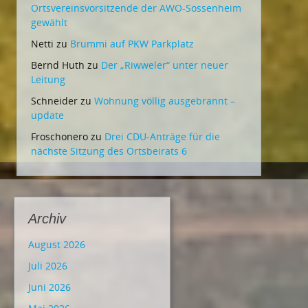
Ortsvereinsvorsitzende der AWO-Sossenheim
gewählt
Netti
zu
Brummi auf PKW Parkplatz
Bernd Huth
zu
Der „Riwweler“ unter neuer
Leitung
Schneider
zu
Wohnung völlig ausgebrannt –
update
Froschonero
zu
Drei CDU-Anträge für die
nächste Sitzung des Ortsbeirats 6
Archiv
August 2026
Juli 2026
Juni 2026