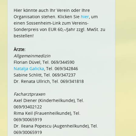
Hier könnte auch Ihr Verein oder Ihre
Organisation stehen. Klicken Sie
hier
, um
einen Sossenheim-Link zum Vereins-
Sonderpreis von EUR 60,–/Jahr zzgl. MwSt. zu
bestellen!
Ärzte:
Allgemeinmedizin
Florian Düvel, Tel. 069/344590
Natalja Galicka
, Tel. 069/342846
Sabine Schlitt, Tel. 069/347237
Dr. Renata Ullrich, Tel. 069/341818
Facharztpraxen
Axel Diener (Kinderheilkunde), Tel.
069/93402122
Rima Keil (Frauenheilkunde), Tel.
069/30065919
Dr. Ileana Popescu (Augenheilkunde), Tel.
069/30065919