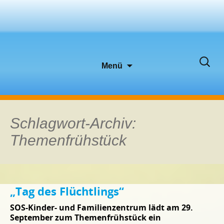
Zum
Suche
Menü
Inhalt
nach:
springen
Schlagwort-Archiv:
Themenfrühstück
„Tag des Flüchtlings“
SOS-Kinder- und Familienzentrum lädt am 29.
September zum Themenfrühstück ein