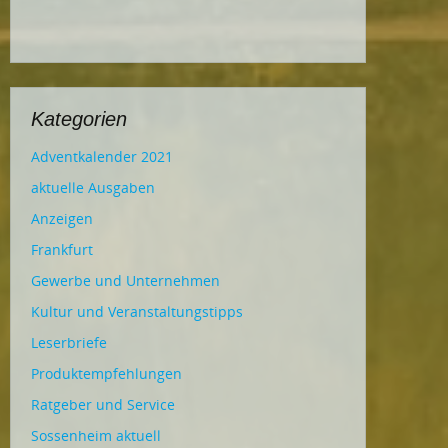
Kategorien
Adventkalender 2021
aktuelle Ausgaben
Anzeigen
Frankfurt
Gewerbe und Unternehmen
Kultur und Veranstaltungstipps
Leserbriefe
Produktempfehlungen
Ratgeber und Service
Sossenheim aktuell