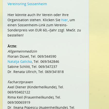
Vereinsring Sossenheim
Hier könnte auch Ihr Verein oder Ihre
Organisation stehen. Klicken Sie
hier
, um
einen Sossenheim-Link zum Vereins-
Sonderpreis von EUR 60,–/Jahr zzgl. MwSt. zu
bestellen!
Ärzte:
Allgemeinmedizin
Florian Düvel, Tel. 069/344590
Natalja Galicka
, Tel. 069/342846
Sabine Schlitt, Tel. 069/347237
Dr. Renata Ullrich, Tel. 069/341818
Facharztpraxen
Axel Diener (Kinderheilkunde), Tel.
069/93402122
Rima Keil (Frauenheilkunde), Tel.
069/30065919
Dr. Ileana Popescu (Augenheilkunde), Tel.