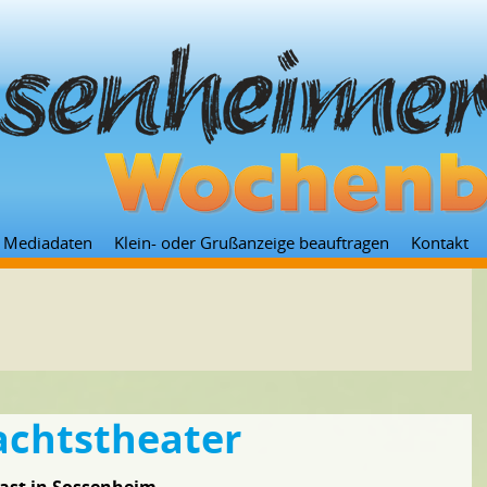
Zum
Mediadaten
Klein- oder Grußanzeige beauftragen
Kontakt
Inhalt
springen
chtstheater