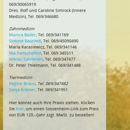
069/30065919
Dres. Rolf und Caroline Simrock (Innere
Medizin), Tel. 069/346680
Zahnmedizin
Munira Bäder
, Tel. 069/341169
Simone Bauriedl
, Tel. 069/45090490
Maria Karasiewicz, Tel. 069/341146
Ilka Partschefeld
, Tel. 069 345511
Nikrou Tahmineh
, Tel. 069/347477
Dr. Peter Thielmann, Tel. 069/341488
Tiermedizin
Regine Braun
, Tel. 069/347482
Sonja Krämer
, Tel. 069/341951
Hier könnte auch Ihre Praxis stehen. Klicken
Sie
hier
, um einen Sossenheim-Link zum Preis
von EUR 120,–/Jahr zzgl. MwSt. zu bestellen!