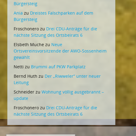
Bürgersteig
Ania
zu
Dreistes Falschparken auf dem
Bürgersteig
Froschonero
zu
Drei CDU-Anträge für die
nächste Sitzung des Ortsbeirats 6
Elsbeth Muche
zu
Neue
Ortsvereinsvorsitzende der AWO-Sossenheim
gewählt
Netti
zu
Brummi auf PKW Parkplatz
Bernd Huth
zu
Der „Riwweler“ unter neuer
Leitung
Schneider
zu
Wohnung völlig ausgebrannt –
update
Froschonero
zu
Drei CDU-Anträge für die
nächste Sitzung des Ortsbeirats 6