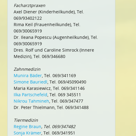
Facharztpraxen
Axel Diener (Kinderheilkunde), Tel.
069/93402122
Rima Keil (Frauenheilkunde), Tel.
069/30065919
Dr. Ileana Popescu (Augenheilkunde), Tel.
069/30065919
Dres. Rolf und Caroline Simrock (Innere
Medizin), Tel. 069/346680
Zahnmedizin
Munira Bäder
, Tel. 069/341169
Simone Bauriedl
, Tel. 069/45090490
Maria Karasiewicz, Tel. 069/341146
Ilka Partschefeld
, Tel. 069 345511
Nikrou Tahmineh
, Tel. 069/347477
Dr. Peter Thielmann, Tel. 069/341488
Tiermedizin
Regine Braun
, Tel. 069/347482
Sonja Krämer
, Tel. 069/341951