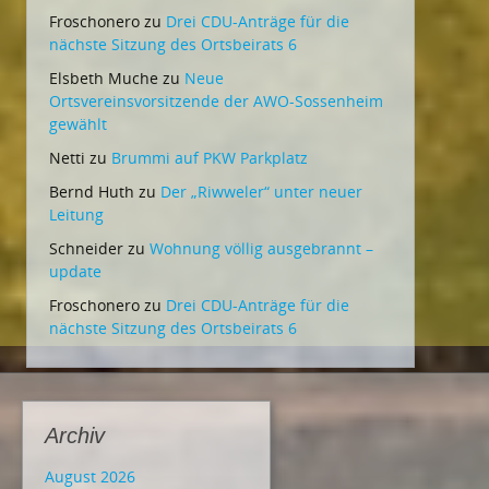
Froschonero
zu
Drei CDU-Anträge für die
nächste Sitzung des Ortsbeirats 6
Elsbeth Muche
zu
Neue
Ortsvereinsvorsitzende der AWO-Sossenheim
gewählt
Netti
zu
Brummi auf PKW Parkplatz
Bernd Huth
zu
Der „Riwweler“ unter neuer
Leitung
Schneider
zu
Wohnung völlig ausgebrannt –
update
Froschonero
zu
Drei CDU-Anträge für die
nächste Sitzung des Ortsbeirats 6
Archiv
August 2026