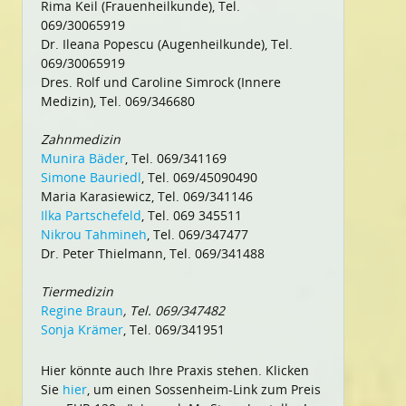
Rima Keil (Frauenheilkunde), Tel.
069/30065919
Dr. Ileana Popescu (Augenheilkunde), Tel.
069/30065919
Dres. Rolf und Caroline Simrock (Innere
Medizin), Tel. 069/346680
Zahnmedizin
Munira Bäder
, Tel. 069/341169
Simone Bauriedl
, Tel. 069/45090490
Maria Karasiewicz, Tel. 069/341146
Ilka Partschefeld
, Tel. 069 345511
Nikrou Tahmineh
, Tel. 069/347477
Dr. Peter Thielmann, Tel. 069/341488
Tiermedizin
Regine Braun
, Tel. 069/347482
Sonja Krämer
, Tel. 069/341951
Hier könnte auch Ihre Praxis stehen. Klicken
Sie
hier
, um einen Sossenheim-Link zum Preis