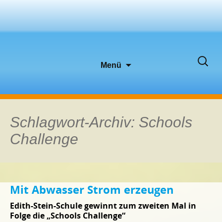
Zum
Suche
Menü
Inhalt
nach:
springen
Schlagwort-Archiv: Schools
Challenge
Mit Abwasser Strom erzeugen
Edith-Stein-Schule gewinnt zum zweiten Mal in
Folge die „Schools Challenge“