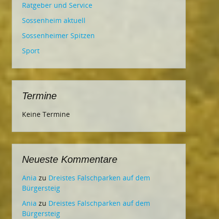
Ratgeber und Service
Sossenheim aktuell
Sossenheimer Spitzen
Sport
Termine
Keine Termine
Neueste Kommentare
Ania
zu
Dreistes Falschparken auf dem
Bürgersteig
Ania
zu
Dreistes Falschparken auf dem
Bürgersteig