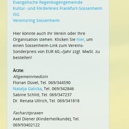
Evangelische Regenbogengemeinde
Kultur- und Förderkreis Frankfurt-Sossenheim
ISG
Vereinsring Sossenheim
Hier könnte auch Ihr Verein oder Ihre
Organisation stehen. Klicken Sie
hier
, um
einen Sossenheim-Link zum Vereins-
Sonderpreis von EUR 60,–/Jahr zzgl. MwSt. zu
bestellen!
Ärzte:
Allgemeinmedizin
Florian Düvel, Tel. 069/344590
Natalja Galicka
, Tel. 069/342846
Sabine Schlitt, Tel. 069/347237
Dr. Renata Ullrich, Tel. 069/341818
Facharztpraxen
Axel Diener (Kinderheilkunde), Tel.
069/93402122