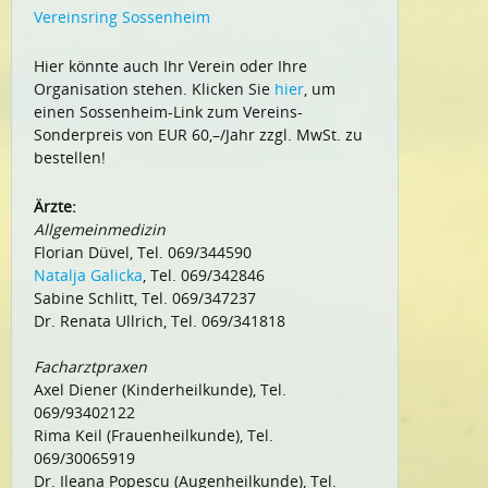
Vereinsring Sossenheim
Hier könnte auch Ihr Verein oder Ihre
Organisation stehen. Klicken Sie
hier
, um
einen Sossenheim-Link zum Vereins-
Sonderpreis von EUR 60,–/Jahr zzgl. MwSt. zu
bestellen!
Ärzte:
Allgemeinmedizin
Florian Düvel, Tel. 069/344590
Natalja Galicka
, Tel. 069/342846
Sabine Schlitt, Tel. 069/347237
Dr. Renata Ullrich, Tel. 069/341818
Facharztpraxen
Axel Diener (Kinderheilkunde), Tel.
069/93402122
Rima Keil (Frauenheilkunde), Tel.
069/30065919
Dr. Ileana Popescu (Augenheilkunde), Tel.