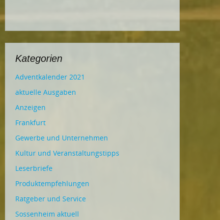
Kategorien
Adventkalender 2021
aktuelle Ausgaben
Anzeigen
Frankfurt
Gewerbe und Unternehmen
Kultur und Veranstaltungstipps
Leserbriefe
Produktempfehlungen
Ratgeber und Service
Sossenheim aktuell