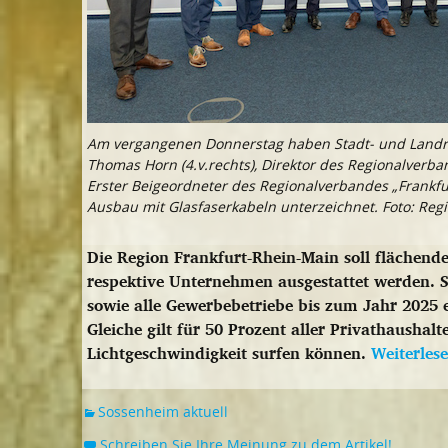
Am vergangenen Donnerstag haben Stadt- und Landrä
Thomas Horn (4.v.rechts), Direktor des Regionalverba
Erster Beigeordneter des Regionalverbandes „Frankf
Ausbau mit Glasfaserkabeln unterzeichnet. Foto: Reg
Die Region Frankfurt-Rhein-Main soll flächend
respektive Unternehmen ausgestattet werden. S
sowie alle Gewerbebetriebe bis zum Jahr 2025
Gleiche gilt für 50 Prozent aller Privathaushal
Lichtgeschwindigkeit surfen können.
Weiterles
Sossenheim aktuell
Schreiben Sie Ihre Meinung zu dem Artikel!