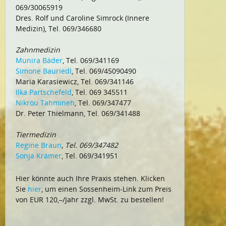
069/30065919
Dres. Rolf und Caroline Simrock (Innere
Medizin), Tel. 069/346680
Zahnmedizin
Munira Bäder
, Tel. 069/341169
Simone Bauriedl
, Tel. 069/45090490
Maria Karasiewicz, Tel. 069/341146
Ilka Partschefeld
, Tel. 069 345511
Nikrou Tahmineh
, Tel. 069/347477
Dr. Peter Thielmann, Tel. 069/341488
Tiermedizin
Regine Braun
, Tel. 069/347482
Sonja Krämer
, Tel. 069/341951
Hier könnte auch Ihre Praxis stehen. Klicken
Sie
hier
, um einen Sossenheim-Link zum Preis
von EUR 120,–/Jahr zzgl. MwSt. zu bestellen!