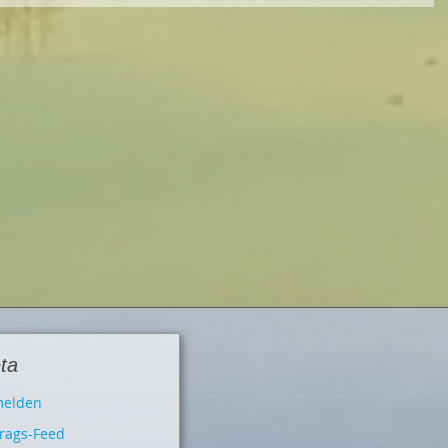
ta
elden
trags-Feed