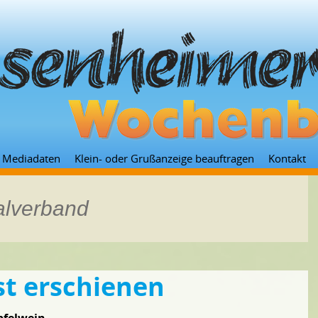
Zum
Mediadaten
Klein- oder Grußanzeige beauftragen
Kontakt
Inhalt
springen
alverband
st erschienen