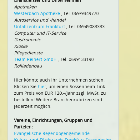
Dienstleister und Unternehmen
Apotheken
Westerbach Apotheke
, Tel. 069/9349770
Autoservice und -handel
Unfallzentrum Frankfurt
, Tel. 06949083333
Computer und IT-Service
Gastronomie
Kioske
Pflegedienste
Team Reinert GmbH
, Tel. 0699133190
Rollladenbau
Hier könnte auch Ihr Unternehmen stehen.
Klicken Sie
hier
, um einen Sossenheim-Link
zum Preis von EUR 120,–/Jahr zzgl. MwSt. zu
bestellen! Weitere Branchenrubriken sind
jederzeit möglich.
Vereine, Einrichtungen, Gruppen und
Parteien:
Evangelische Regenbogengemeinde
Kultur- und Förderkreis Frankfurt-Sossenheim