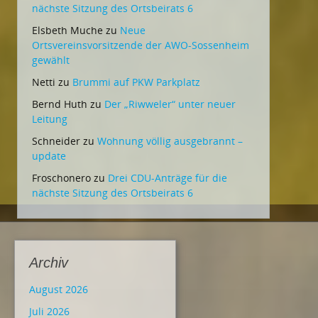
nächste Sitzung des Ortsbeirats 6
Elsbeth Muche
zu
Neue
Ortsvereinsvorsitzende der AWO-Sossenheim
gewählt
Netti
zu
Brummi auf PKW Parkplatz
Bernd Huth
zu
Der „Riwweler“ unter neuer
Leitung
Schneider
zu
Wohnung völlig ausgebrannt –
update
Froschonero
zu
Drei CDU-Anträge für die
nächste Sitzung des Ortsbeirats 6
Archiv
August 2026
Juli 2026