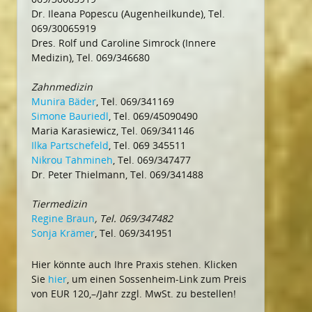
Dr. Ileana Popescu (Augenheilkunde), Tel.
069/30065919
Dres. Rolf und Caroline Simrock (Innere
Medizin), Tel. 069/346680
Zahnmedizin
Munira Bäder
, Tel. 069/341169
Simone Bauriedl
, Tel. 069/45090490
Maria Karasiewicz, Tel. 069/341146
Ilka Partschefeld
, Tel. 069 345511
Nikrou Tahmineh
, Tel. 069/347477
Dr. Peter Thielmann, Tel. 069/341488
Tiermedizin
Regine Braun
, Tel. 069/347482
Sonja Krämer
, Tel. 069/341951
Hier könnte auch Ihre Praxis stehen. Klicken
Sie
hier
, um einen Sossenheim-Link zum Preis
von EUR 120,–/Jahr zzgl. MwSt. zu bestellen!