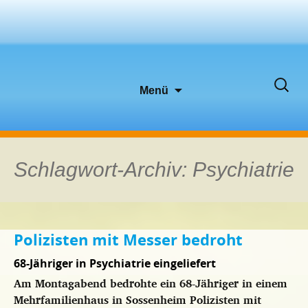
Zum
Suche
Menü
Inhalt
nach:
springen
Schlagwort-Archiv: Psychiatrie
Polizisten mit Messer bedroht
68-Jähriger in Psychiatrie eingeliefert
Am Montagabend bedrohte ein 68-Jähriger in einem
Mehrfamilienhaus in Sossenheim Polizisten mit