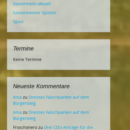
Sossenheim aktuell
Sossenheimer Spitzen
Sport
Termine
Keine Termine
Neueste Kommentare
Ania
zu
Dreistes Falschparken auf dem
Bürgersteig
Ania
zu
Dreistes Falschparken auf dem
Bürgersteig
Froschonero
zu
Drei CDU-Anträge für die