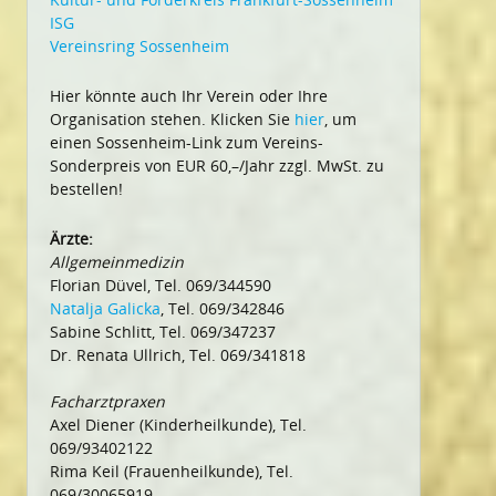
ISG
Vereinsring Sossenheim
Hier könnte auch Ihr Verein oder Ihre
Organisation stehen. Klicken Sie
hier
, um
einen Sossenheim-Link zum Vereins-
Sonderpreis von EUR 60,–/Jahr zzgl. MwSt. zu
bestellen!
Ärzte:
Allgemeinmedizin
Florian Düvel, Tel. 069/344590
Natalja Galicka
, Tel. 069/342846
Sabine Schlitt, Tel. 069/347237
Dr. Renata Ullrich, Tel. 069/341818
Facharztpraxen
Axel Diener (Kinderheilkunde), Tel.
069/93402122
Rima Keil (Frauenheilkunde), Tel.
069/30065919