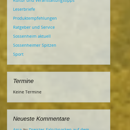
Kultur und Veranstaltungstipps
Leserbriefe
Produktempfehlungen
Ratgeber und Service
Sossenheim aktuell
Sossenheimer Spitzen
Sport
Termine
Keine Termine
Neueste Kommentare
Ania
zu
Dreistes Falschparken auf dem