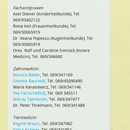
Facharztpraxen
Axel Diener (Kinderheilkunde), Tel.
069/93402122
Rima Keil (Frauenheilkunde), Tel.
069/30065919
Dr. Ileana Popescu (Augenheilkunde), Tel.
069/30065919
Dres. Rolf und Caroline Simrock (Innere
Medizin), Tel. 069/346680
Zahnmedizin
Munira Bäder
, Tel. 069/341169
Simone Bauriedl
, Tel. 069/45090490
Maria Karasiewicz, Tel. 069/341146
Ilka Partschefeld
, Tel. 069 345511
Nikrou Tahmineh
, Tel. 069/347477
Dr. Peter Thielmann, Tel. 069/341488
Tiermedizin
Regine Braun
, Tel. 069/347482
Sonja Krämer
, Tel. 069/341951