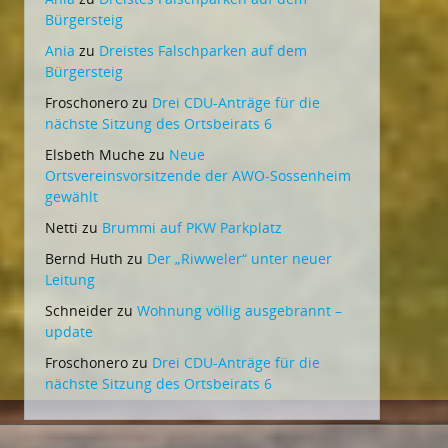
Bürgersteig
Ania
zu
Dreistes Falschparken auf dem
Bürgersteig
Froschonero
zu
Drei CDU-Anträge für die
nächste Sitzung des Ortsbeirats 6
Elsbeth Muche
zu
Neue
Ortsvereinsvorsitzende der AWO-Sossenheim
gewählt
Netti
zu
Brummi auf PKW Parkplatz
Bernd Huth
zu
Der „Riwweler“ unter neuer
Leitung
Schneider
zu
Wohnung völlig ausgebrannt –
update
Froschonero
zu
Drei CDU-Anträge für die
nächste Sitzung des Ortsbeirats 6