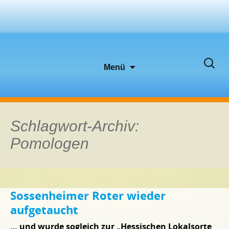
Zum
Suche
Menü
Inhalt
nach:
springen
Schlagwort-Archiv:
Pomologen
Sossenheimer Roter wieder
aufgetaucht
… und wurde sogleich zur „Hessischen Lokalsorte