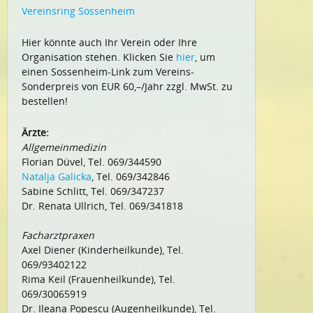
Vereinsring Sossenheim
Hier könnte auch Ihr Verein oder Ihre
Organisation stehen. Klicken Sie
hier
, um
einen Sossenheim-Link zum Vereins-
Sonderpreis von EUR 60,–/Jahr zzgl. MwSt. zu
bestellen!
Ärzte:
Allgemeinmedizin
Florian Düvel, Tel. 069/344590
Natalja Galicka
, Tel. 069/342846
Sabine Schlitt, Tel. 069/347237
Dr. Renata Ullrich, Tel. 069/341818
Facharztpraxen
Axel Diener (Kinderheilkunde), Tel.
069/93402122
Rima Keil (Frauenheilkunde), Tel.
069/30065919
Dr. Ileana Popescu (Augenheilkunde), Tel.