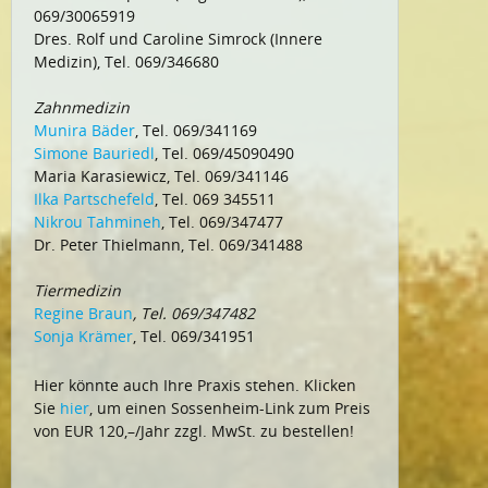
069/30065919
Dres. Rolf und Caroline Simrock (Innere
Medizin), Tel. 069/346680
Zahnmedizin
Munira Bäder
, Tel. 069/341169
Simone Bauriedl
, Tel. 069/45090490
Maria Karasiewicz, Tel. 069/341146
Ilka Partschefeld
, Tel. 069 345511
Nikrou Tahmineh
, Tel. 069/347477
Dr. Peter Thielmann, Tel. 069/341488
Tiermedizin
Regine Braun
, Tel. 069/347482
Sonja Krämer
, Tel. 069/341951
Hier könnte auch Ihre Praxis stehen. Klicken
Sie
hier
, um einen Sossenheim-Link zum Preis
von EUR 120,–/Jahr zzgl. MwSt. zu bestellen!