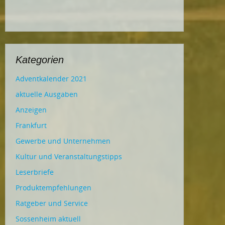
Kategorien
Adventkalender 2021
aktuelle Ausgaben
Anzeigen
Frankfurt
Gewerbe und Unternehmen
Kultur und Veranstaltungstipps
Leserbriefe
Produktempfehlungen
Ratgeber und Service
Sossenheim aktuell