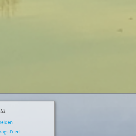
ta
elden
trags-Feed