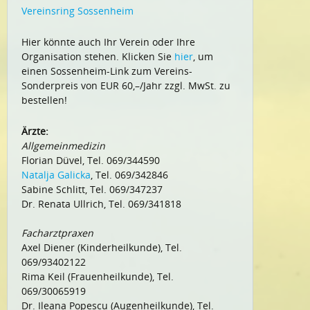
Vereinsring Sossenheim
Hier könnte auch Ihr Verein oder Ihre
Organisation stehen. Klicken Sie
hier
, um
einen Sossenheim-Link zum Vereins-
Sonderpreis von EUR 60,–/Jahr zzgl. MwSt. zu
bestellen!
Ärzte:
Allgemeinmedizin
Florian Düvel, Tel. 069/344590
Natalja Galicka
, Tel. 069/342846
Sabine Schlitt, Tel. 069/347237
Dr. Renata Ullrich, Tel. 069/341818
Facharztpraxen
Axel Diener (Kinderheilkunde), Tel.
069/93402122
Rima Keil (Frauenheilkunde), Tel.
069/30065919
Dr. Ileana Popescu (Augenheilkunde), Tel.