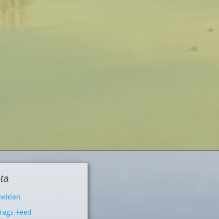
ta
elden
trags-Feed