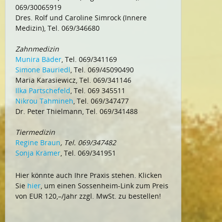
069/30065919
Dres. Rolf und Caroline Simrock (Innere
Medizin), Tel. 069/346680
Zahnmedizin
Munira Bäder
, Tel. 069/341169
Simone Bauriedl
, Tel. 069/45090490
Maria Karasiewicz, Tel. 069/341146
Ilka Partschefeld
, Tel. 069 345511
Nikrou Tahmineh
, Tel. 069/347477
Dr. Peter Thielmann, Tel. 069/341488
Tiermedizin
Regine Braun
, Tel. 069/347482
Sonja Krämer
, Tel. 069/341951
Hier könnte auch Ihre Praxis stehen. Klicken
Sie
hier
, um einen Sossenheim-Link zum Preis
von EUR 120,–/Jahr zzgl. MwSt. zu bestellen!