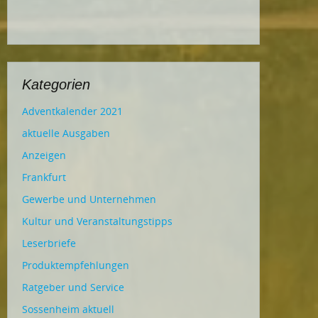
Kategorien
Adventkalender 2021
aktuelle Ausgaben
Anzeigen
Frankfurt
Gewerbe und Unternehmen
Kultur und Veranstaltungstipps
Leserbriefe
Produktempfehlungen
Ratgeber und Service
Sossenheim aktuell