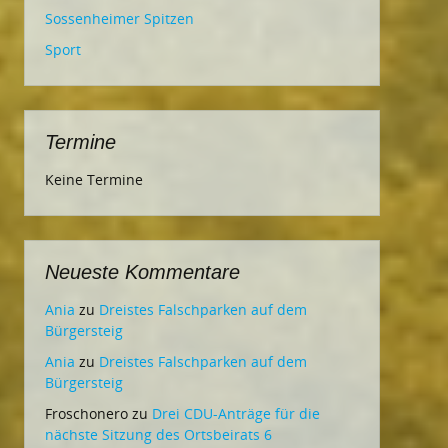
Sossenheimer Spitzen
Sport
Termine
Keine Termine
Neueste Kommentare
Ania
zu
Dreistes Falschparken auf dem
Bürgersteig
Ania
zu
Dreistes Falschparken auf dem
Bürgersteig
Froschonero
zu
Drei CDU-Anträge für die
nächste Sitzung des Ortsbeirats 6