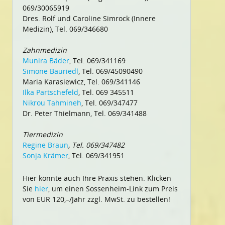
069/30065919
Dres. Rolf und Caroline Simrock (Innere
Medizin), Tel. 069/346680
Zahnmedizin
Munira Bäder
, Tel. 069/341169
Simone Bauriedl
, Tel. 069/45090490
Maria Karasiewicz, Tel. 069/341146
Ilka Partschefeld
, Tel. 069 345511
Nikrou Tahmineh
, Tel. 069/347477
Dr. Peter Thielmann, Tel. 069/341488
Tiermedizin
Regine Braun
, Tel. 069/347482
Sonja Krämer
, Tel. 069/341951
Hier könnte auch Ihre Praxis stehen. Klicken
Sie
hier
, um einen Sossenheim-Link zum Preis
von EUR 120,–/Jahr zzgl. MwSt. zu bestellen!