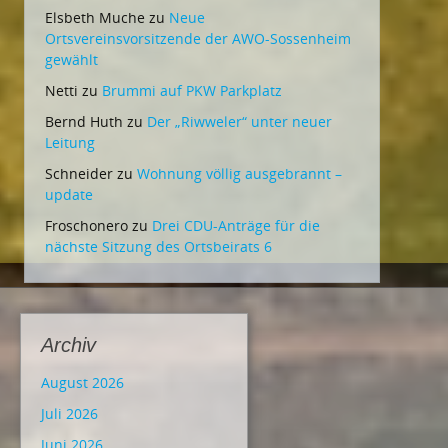
Elsbeth Muche
zu
Neue
Ortsvereinsvorsitzende der AWO-Sossenheim
gewählt
Netti
zu
Brummi auf PKW Parkplatz
Bernd Huth
zu
Der „Riwweler“ unter neuer
Leitung
Schneider
zu
Wohnung völlig ausgebrannt –
update
Froschonero
zu
Drei CDU-Anträge für die
nächste Sitzung des Ortsbeirats 6
Archiv
August 2026
Juli 2026
Juni 2026