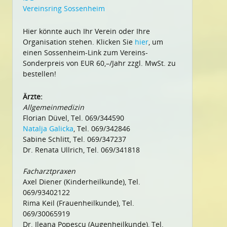
Vereinsring Sossenheim
Hier könnte auch Ihr Verein oder Ihre
Organisation stehen. Klicken Sie
hier
, um
einen Sossenheim-Link zum Vereins-
Sonderpreis von EUR 60,–/Jahr zzgl. MwSt. zu
bestellen!
Ärzte:
Allgemeinmedizin
Florian Düvel, Tel. 069/344590
Natalja Galicka
, Tel. 069/342846
Sabine Schlitt, Tel. 069/347237
Dr. Renata Ullrich, Tel. 069/341818
Facharztpraxen
Axel Diener (Kinderheilkunde), Tel.
069/93402122
Rima Keil (Frauenheilkunde), Tel.
069/30065919
Dr. Ileana Popescu (Augenheilkunde), Tel.