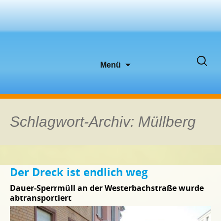
Zum
Suche
Menü
Inhalt
nach:
springen
Schlagwort-Archiv: Müllberg
Der Dreck ist endlich weg
Dauer-Sperrmüll an der Westerbachstraße wurde
abtransportiert