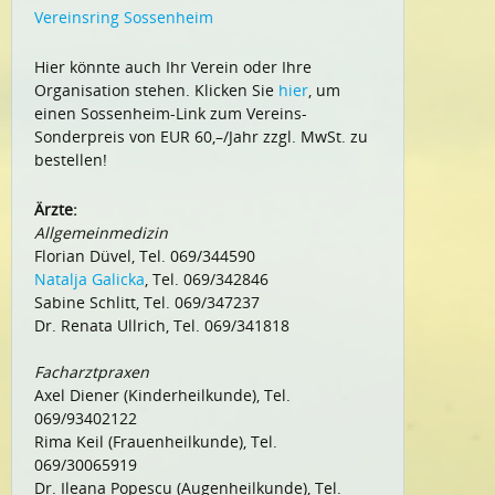
Vereinsring Sossenheim
Hier könnte auch Ihr Verein oder Ihre
Organisation stehen. Klicken Sie
hier
, um
einen Sossenheim-Link zum Vereins-
Sonderpreis von EUR 60,–/Jahr zzgl. MwSt. zu
bestellen!
Ärzte:
Allgemeinmedizin
Florian Düvel, Tel. 069/344590
Natalja Galicka
, Tel. 069/342846
Sabine Schlitt, Tel. 069/347237
Dr. Renata Ullrich, Tel. 069/341818
Facharztpraxen
Axel Diener (Kinderheilkunde), Tel.
069/93402122
Rima Keil (Frauenheilkunde), Tel.
069/30065919
Dr. Ileana Popescu (Augenheilkunde), Tel.