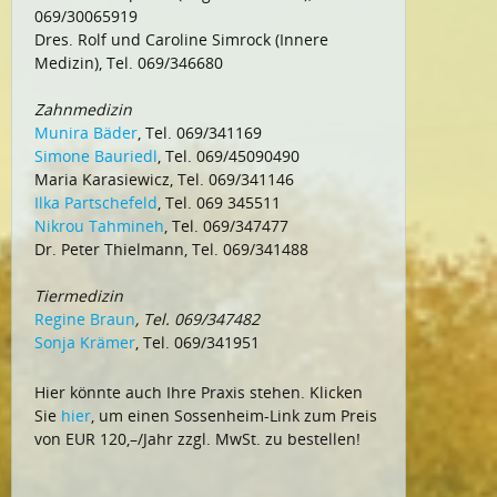
069/30065919
Dres. Rolf und Caroline Simrock (Innere
Medizin), Tel. 069/346680
Zahnmedizin
Munira Bäder
, Tel. 069/341169
Simone Bauriedl
, Tel. 069/45090490
Maria Karasiewicz, Tel. 069/341146
Ilka Partschefeld
, Tel. 069 345511
Nikrou Tahmineh
, Tel. 069/347477
Dr. Peter Thielmann, Tel. 069/341488
Tiermedizin
Regine Braun
, Tel. 069/347482
Sonja Krämer
, Tel. 069/341951
Hier könnte auch Ihre Praxis stehen. Klicken
Sie
hier
, um einen Sossenheim-Link zum Preis
von EUR 120,–/Jahr zzgl. MwSt. zu bestellen!