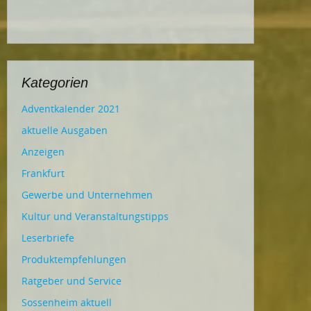
Kategorien
Adventkalender 2021
aktuelle Ausgaben
Anzeigen
Frankfurt
Gewerbe und Unternehmen
Kultur und Veranstaltungstipps
Leserbriefe
Produktempfehlungen
Ratgeber und Service
Sossenheim aktuell