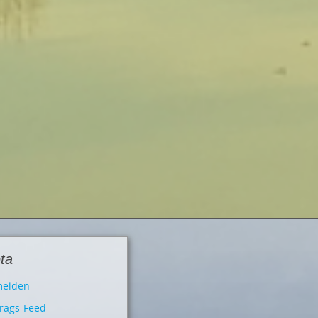
ta
elden
trags-Feed