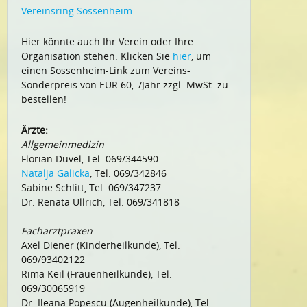
Vereinsring Sossenheim
Hier könnte auch Ihr Verein oder Ihre
Organisation stehen. Klicken Sie
hier
, um
einen Sossenheim-Link zum Vereins-
Sonderpreis von EUR 60,–/Jahr zzgl. MwSt. zu
bestellen!
Ärzte:
Allgemeinmedizin
Florian Düvel, Tel. 069/344590
Natalja Galicka
, Tel. 069/342846
Sabine Schlitt, Tel. 069/347237
Dr. Renata Ullrich, Tel. 069/341818
Facharztpraxen
Axel Diener (Kinderheilkunde), Tel.
069/93402122
Rima Keil (Frauenheilkunde), Tel.
069/30065919
Dr. Ileana Popescu (Augenheilkunde), Tel.