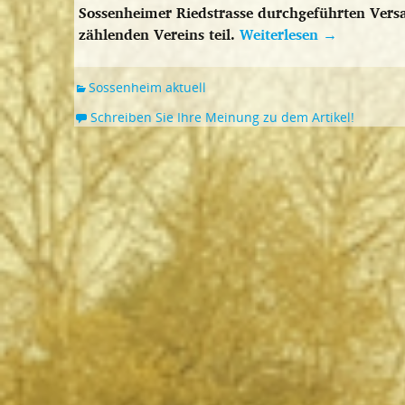
Sossenheimer Riedstrasse durchgeführten Ver
zählenden Vereins teil.
Weiterlesen
→
Sossenheim aktuell
Schreiben Sie Ihre Meinung zu dem Artikel!