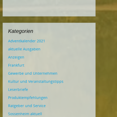
Kategorien
Adventkalender 2021
aktuelle Ausgaben
Anzeigen
Frankfurt
Gewerbe und Unternehmen
Kultur und Veranstaltungstipps
Leserbriefe
Produktempfehlungen
Ratgeber und Service
Sossenheim aktuell