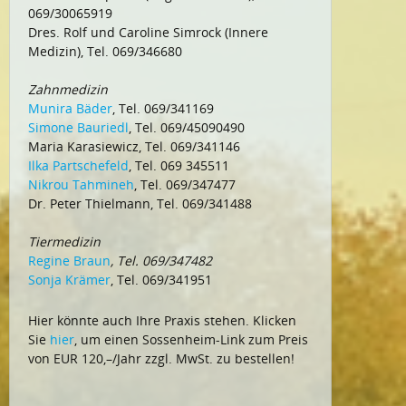
069/30065919
Dres. Rolf und Caroline Simrock (Innere
Medizin), Tel. 069/346680
Zahnmedizin
Munira Bäder
, Tel. 069/341169
Simone Bauriedl
, Tel. 069/45090490
Maria Karasiewicz, Tel. 069/341146
Ilka Partschefeld
, Tel. 069 345511
Nikrou Tahmineh
, Tel. 069/347477
Dr. Peter Thielmann, Tel. 069/341488
Tiermedizin
Regine Braun
, Tel. 069/347482
Sonja Krämer
, Tel. 069/341951
Hier könnte auch Ihre Praxis stehen. Klicken
Sie
hier
, um einen Sossenheim-Link zum Preis
von EUR 120,–/Jahr zzgl. MwSt. zu bestellen!