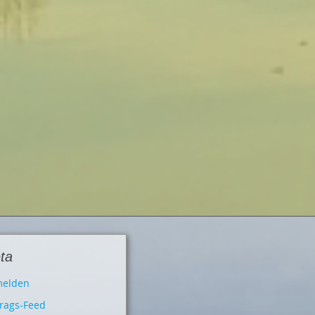
ta
elden
trags-Feed