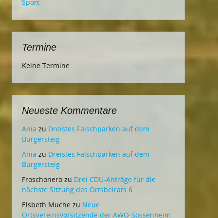
Sport
Termine
Keine Termine
Neueste Kommentare
Ania
zu
Dreistes Falschparken auf dem
Bürgersteig
Ania
zu
Dreistes Falschparken auf dem
Bürgersteig
Froschonero
zu
Drei CDU-Anträge für die
nächste Sitzung des Ortsbeirats 6
Elsbeth Muche
zu
Neue
Ortsvereinsvorsitzende der AWO-Sossenheim