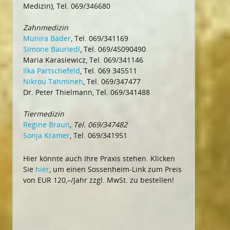
Medizin), Tel. 069/346680
Zahnmedizin
Munira Bäder
, Tel. 069/341169
Simone Bauriedl
, Tel. 069/45090490
Maria Karasiewicz, Tel. 069/341146
Ilka Partschefeld
, Tel. 069 345511
Nikrou Tahmineh
, Tel. 069/347477
Dr. Peter Thielmann, Tel. 069/341488
Tiermedizin
Regine Braun
, Tel. 069/347482
Sonja Krämer
, Tel. 069/341951
Hier könnte auch Ihre Praxis stehen. Klicken
Sie
hier
, um einen Sossenheim-Link zum Preis
von EUR 120,–/Jahr zzgl. MwSt. zu bestellen!