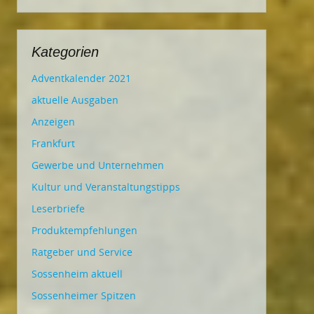
Kategorien
Adventkalender 2021
aktuelle Ausgaben
Anzeigen
Frankfurt
Gewerbe und Unternehmen
Kultur und Veranstaltungstipps
Leserbriefe
Produktempfehlungen
Ratgeber und Service
Sossenheim aktuell
Sossenheimer Spitzen