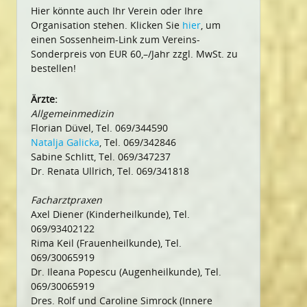
Hier könnte auch Ihr Verein oder Ihre
Organisation stehen. Klicken Sie
hier
, um
einen Sossenheim-Link zum Vereins-
Sonderpreis von EUR 60,–/Jahr zzgl. MwSt. zu
bestellen!
Ärzte:
Allgemeinmedizin
Florian Düvel, Tel. 069/344590
Natalja Galicka
, Tel. 069/342846
Sabine Schlitt, Tel. 069/347237
Dr. Renata Ullrich, Tel. 069/341818
Facharztpraxen
Axel Diener (Kinderheilkunde), Tel.
069/93402122
Rima Keil (Frauenheilkunde), Tel.
069/30065919
Dr. Ileana Popescu (Augenheilkunde), Tel.
069/30065919
Dres. Rolf und Caroline Simrock (Innere