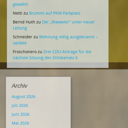
gewählt
Netti
zu
Brummi auf PKW Parkplatz
Bernd Huth
zu
Der „Riwweler“ unter neuer
Leitung
Schneider
zu
Wohnung völlig ausgebrannt –
update
Froschonero
zu
Drei CDU-Anträge für die
nächste Sitzung des Ortsbeirats 6
Archiv
August 2026
Juli 2026
Juni 2026
Mai 2026