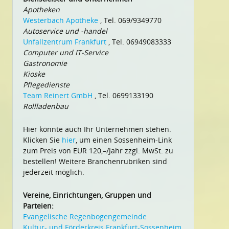
Apotheken
Westerbach Apotheke
, Tel. 069/9349770
Autoservice und -handel
Unfallzentrum Frankfurt
, Tel. 06949083333
Computer und IT-Service
Gastronomie
Kioske
Pflegedienste
Team Reinert GmbH
, Tel. 0699133190
Rollladenbau
Hier könnte auch Ihr Unternehmen stehen.
Klicken Sie
hier
, um einen Sossenheim-Link
zum Preis von EUR 120,–/Jahr zzgl. MwSt. zu
bestellen! Weitere Branchenrubriken sind
jederzeit möglich.
Vereine, Einrichtungen, Gruppen und
Parteien:
Evangelische Regenbogengemeinde
Kultur- und Förderkreis Frankfurt-Sossenheim