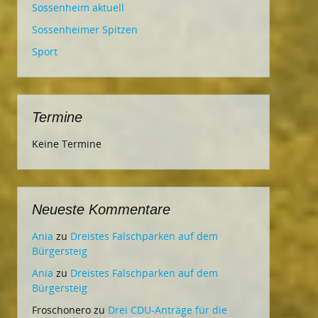
Sossenheim aktuell
Sossenheimer Spitzen
Sport
Termine
Keine Termine
Neueste Kommentare
Ania
zu
Dreistes Falschparken auf dem
Bürgersteig
Ania
zu
Dreistes Falschparken auf dem
Bürgersteig
Froschonero
zu
Drei CDU-Anträge für die