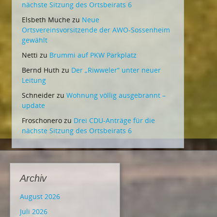
nächste Sitzung des Ortsbeirats 6
Elsbeth Muche
zu
Neue
Ortsvereinsvorsitzende der AWO-Sossenheim
gewählt
Netti
zu
Brummi auf PKW Parkplatz
Bernd Huth
zu
Der „Riwweler“ unter neuer
Leitung
Schneider
zu
Wohnung völlig ausgebrannt –
update
Froschonero
zu
Drei CDU-Anträge für die
nächste Sitzung des Ortsbeirats 6
Archiv
August 2026
Juli 2026