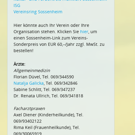
ISG
Vereinsring Sossenheim
Hier könnte auch Ihr Verein oder Ihre
Organisation stehen. Klicken Sie
hier
, um
einen Sossenheim-Link zum Vereins-
Sonderpreis von EUR 60,–/Jahr zzgl. MwSt. zu
bestellen!
Ärzte:
Allgemeinmedizin
Florian Düvel, Tel. 069/344590
Natalja Galicka
, Tel. 069/342846
Sabine Schlitt, Tel. 069/347237
Dr. Renata Ullrich, Tel. 069/341818
Facharztpraxen
Axel Diener (Kinderheilkunde), Tel.
069/93402122
Rima Keil (Frauenheilkunde), Tel.
069/30065919