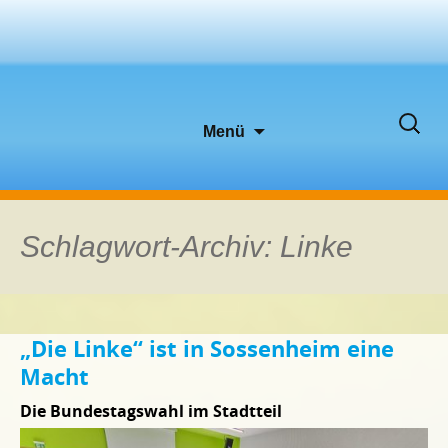
Zum
Suche
Menü
Inhalt
nach:
springen
Schlagwort-Archiv: Linke
„Die Linke“ ist in Sossenheim eine
Macht
Die Bundestagswahl im Stadtteil