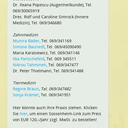
Dr. Ileana Popescu (Augenheilkunde), Tel.
069/30065919
Dres. Rolf und Caroline Simrock (Innere
Medizin), Tel. 069/346680
Zahnmedizin
Munira Bäder
, Tel. 069/341169
Simone Bauriedl
, Tel. 069/45090490
Maria Karasiewicz, Tel. 069/341146
Ilka Partschefeld
, Tel. 069 345511
Nikrou Tahmineh
, Tel. 069/347477
Dr. Peter Thielmann, Tel. 069/341488
Tiermedizin
Regine Braun
, Tel. 069/347482
Sonja Krämer
, Tel. 069/341951
Hier könnte auch Ihre Praxis stehen. Klicken
Sie
hier
, um einen Sossenheim-Link zum Preis
von EUR 120,–/Jahr zzgl. MwSt. zu bestellen!