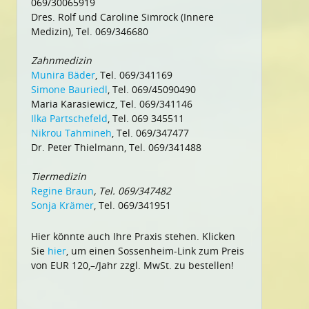
069/30065919
Dres. Rolf und Caroline Simrock (Innere
Medizin), Tel. 069/346680
Zahnmedizin
Munira Bäder
, Tel. 069/341169
Simone Bauriedl
, Tel. 069/45090490
Maria Karasiewicz, Tel. 069/341146
Ilka Partschefeld
, Tel. 069 345511
Nikrou Tahmineh
, Tel. 069/347477
Dr. Peter Thielmann, Tel. 069/341488
Tiermedizin
Regine Braun
, Tel. 069/347482
Sonja Krämer
, Tel. 069/341951
Hier könnte auch Ihre Praxis stehen. Klicken
Sie
hier
, um einen Sossenheim-Link zum Preis
von EUR 120,–/Jahr zzgl. MwSt. zu bestellen!