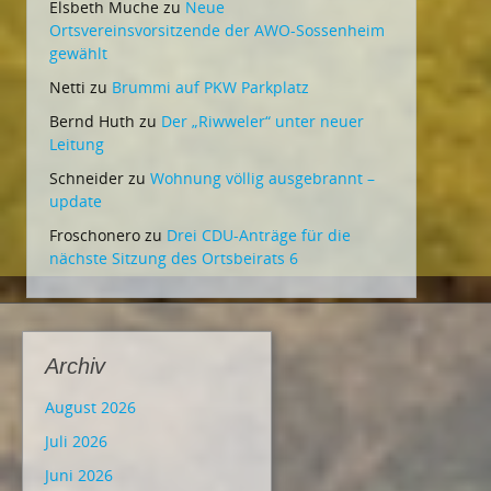
Elsbeth Muche
zu
Neue
Ortsvereinsvorsitzende der AWO-Sossenheim
gewählt
Netti
zu
Brummi auf PKW Parkplatz
Bernd Huth
zu
Der „Riwweler“ unter neuer
Leitung
Schneider
zu
Wohnung völlig ausgebrannt –
update
Froschonero
zu
Drei CDU-Anträge für die
nächste Sitzung des Ortsbeirats 6
Archiv
August 2026
Juli 2026
Juni 2026