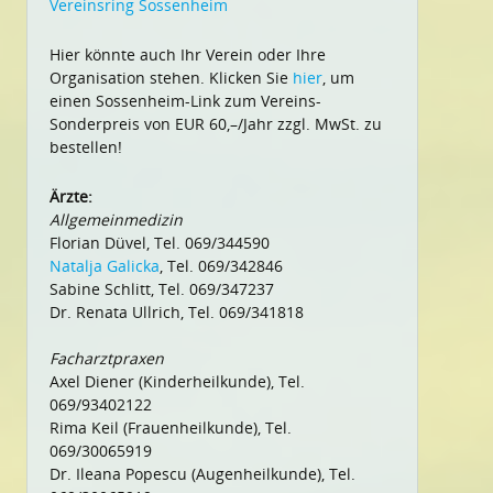
Vereinsring Sossenheim
Hier könnte auch Ihr Verein oder Ihre
Organisation stehen. Klicken Sie
hier
, um
einen Sossenheim-Link zum Vereins-
Sonderpreis von EUR 60,–/Jahr zzgl. MwSt. zu
bestellen!
Ärzte:
Allgemeinmedizin
Florian Düvel, Tel. 069/344590
Natalja Galicka
, Tel. 069/342846
Sabine Schlitt, Tel. 069/347237
Dr. Renata Ullrich, Tel. 069/341818
Facharztpraxen
Axel Diener (Kinderheilkunde), Tel.
069/93402122
Rima Keil (Frauenheilkunde), Tel.
069/30065919
Dr. Ileana Popescu (Augenheilkunde), Tel.