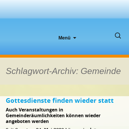
Zum
Suche
Menü
Inhalt
nach:
springen
Schlagwort-Archiv: Gemeinde
Gottesdienste finden wieder statt
Auch Veranstaltungen in
Gemeinderäumlichkeiten können wieder
angeboten werden