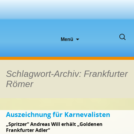
Zum
Suche
Menü
Inhalt
nach:
springen
Schlagwort-Archiv: Frankfurter
Römer
Auszeichnung für Karnevalisten
„Spritzer“ Andreas Will erhält „Goldenen
Frankfurter Adler“