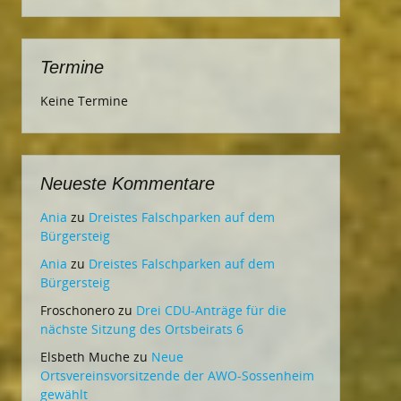
Termine
Keine Termine
Neueste Kommentare
Ania
zu
Dreistes Falschparken auf dem
Bürgersteig
Ania
zu
Dreistes Falschparken auf dem
Bürgersteig
Froschonero
zu
Drei CDU-Anträge für die
nächste Sitzung des Ortsbeirats 6
Elsbeth Muche
zu
Neue
Ortsvereinsvorsitzende der AWO-Sossenheim
gewählt