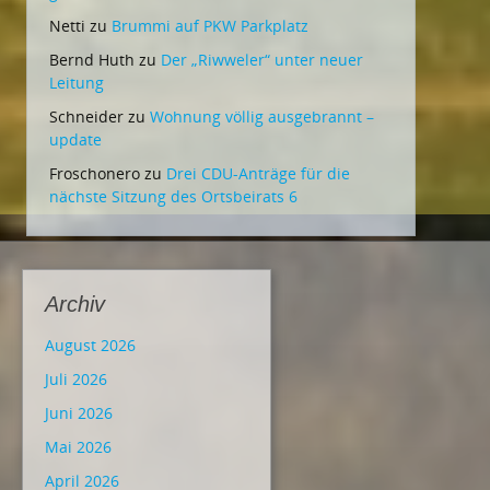
Netti
zu
Brummi auf PKW Parkplatz
Bernd Huth
zu
Der „Riwweler“ unter neuer
Leitung
Schneider
zu
Wohnung völlig ausgebrannt –
update
Froschonero
zu
Drei CDU-Anträge für die
nächste Sitzung des Ortsbeirats 6
Archiv
August 2026
Juli 2026
Juni 2026
Mai 2026
April 2026