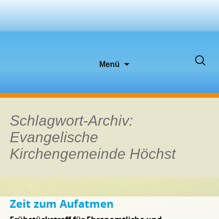
Zum
Suche
Menü
Inhalt
nach:
springen
Schlagwort-Archiv:
Evangelische
Kirchengemeinde Höchst
Zeit zum Aufatmen