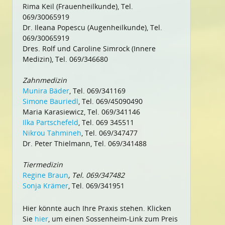
Rima Keil (Frauenheilkunde), Tel.
069/30065919
Dr. Ileana Popescu (Augenheilkunde), Tel.
069/30065919
Dres. Rolf und Caroline Simrock (Innere
Medizin), Tel. 069/346680
Zahnmedizin
Munira Bäder
, Tel. 069/341169
Simone Bauriedl
, Tel. 069/45090490
Maria Karasiewicz, Tel. 069/341146
Ilka Partschefeld
, Tel. 069 345511
Nikrou Tahmineh
, Tel. 069/347477
Dr. Peter Thielmann, Tel. 069/341488
Tiermedizin
Regine Braun
, Tel. 069/347482
Sonja Krämer
, Tel. 069/341951
Hier könnte auch Ihre Praxis stehen. Klicken
Sie
hier
, um einen Sossenheim-Link zum Preis