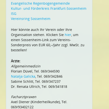
Evangelische Regenbogengemeinde
Kultur- und Förderkreis Frankfurt-Sossenheim
ISG
Vereinsring Sossenheim
Hier könnte auch Ihr Verein oder Ihre
Organisation stehen. Klicken Sie
hier
, um
einen Sossenheim-Link zum Vereins-
Sonderpreis von EUR 60,–/Jahr zzgl. MwSt. zu
bestellen!
Ärzte:
Allgemeinmedizin
Florian Düvel, Tel. 069/344590
Natalja Galicka
, Tel. 069/342846
Sabine Schlitt, Tel. 069/347237
Dr. Renata Ullrich, Tel. 069/341818
Facharztpraxen
Axel Diener (Kinderheilkunde), Tel.
069/93402122