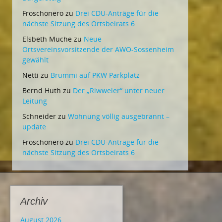
Froschonero
zu
Drei CDU-Anträge für die
nächste Sitzung des Ortsbeirats 6
Elsbeth Muche
zu
Neue
Ortsvereinsvorsitzende der AWO-Sossenheim
gewählt
Netti
zu
Brummi auf PKW Parkplatz
Bernd Huth
zu
Der „Riwweler“ unter neuer
Leitung
Schneider
zu
Wohnung völlig ausgebrannt –
update
Froschonero
zu
Drei CDU-Anträge für die
nächste Sitzung des Ortsbeirats 6
Archiv
August 2026