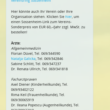
Vereinsring Sossenheim
Hier könnte auch Ihr Verein oder Ihre
Organisation stehen. Klicken Sie
hier
, um
einen Sossenheim-Link zum Vereins-
Sonderpreis von EUR 60,–/Jahr zzgl. MwSt. zu
bestellen!
Ärzte:
Allgemeinmedizin
Florian Düvel, Tel. 069/344590
Natalja Galicka
, Tel. 069/342846
Sabine Schlitt, Tel. 069/347237
Dr. Renata Ullrich, Tel. 069/341818
Facharztpraxen
Axel Diener (Kinderheilkunde), Tel.
069/93402122
Rima Keil (Frauenheilkunde), Tel.
069/30065919
Dr. Ileana Popescu (Augenheilkunde), Tel.