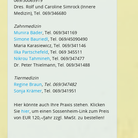
069/30065919
Dres. Rolf und Caroline Simrock (Innere
Medizin), Tel. 069/346680
Zahnmedizin
Munira Bäder
, Tel. 069/341169
Simone Bauriedl
, Tel. 069/45090490
Maria Karasiewicz, Tel. 069/341146
Ilka Partschefeld
, Tel. 069 345511
Nikrou Tahmineh
, Tel. 069/347477
Dr. Peter Thielmann, Tel. 069/341488
Tiermedizin
Regine Braun
, Tel. 069/347482
Sonja Krämer
, Tel. 069/341951
Hier könnte auch Ihre Praxis stehen. Klicken
Sie
hier
, um einen Sossenheim-Link zum Preis
von EUR 120,–/Jahr zzgl. MwSt. zu bestellen!