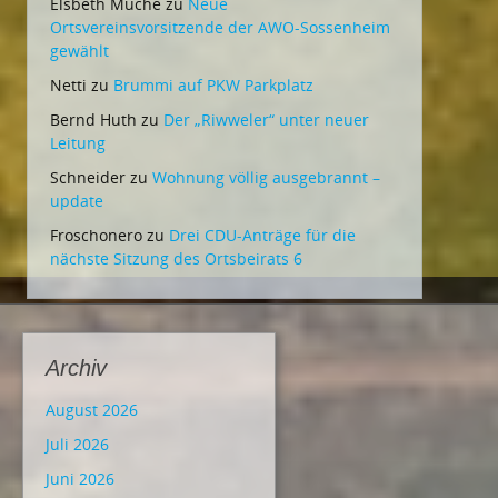
Elsbeth Muche
zu
Neue
Ortsvereinsvorsitzende der AWO-Sossenheim
gewählt
Netti
zu
Brummi auf PKW Parkplatz
Bernd Huth
zu
Der „Riwweler“ unter neuer
Leitung
Schneider
zu
Wohnung völlig ausgebrannt –
update
Froschonero
zu
Drei CDU-Anträge für die
nächste Sitzung des Ortsbeirats 6
Archiv
August 2026
Juli 2026
Juni 2026