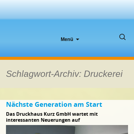
Zum
Suche
Menü
Inhalt
nach:
springen
Schlagwort-Archiv: Druckerei
Nächste Generation am Start
Das Druckhaus Kurz GmbH wartet mit
interessanten Neuerungen auf