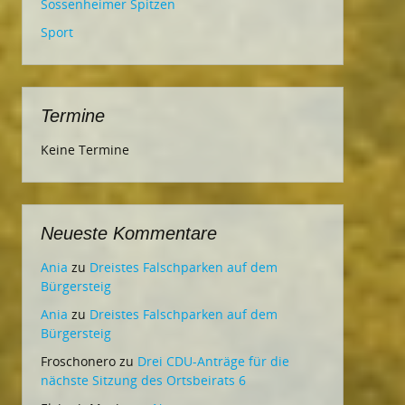
Sossenheimer Spitzen
Sport
Termine
Keine Termine
Neueste Kommentare
Ania
zu
Dreistes Falschparken auf dem
Bürgersteig
Ania
zu
Dreistes Falschparken auf dem
Bürgersteig
Froschonero
zu
Drei CDU-Anträge für die
nächste Sitzung des Ortsbeirats 6