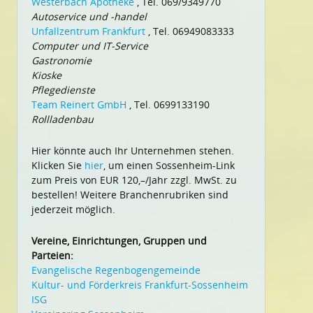
Westerbach Apotheke
, Tel. 069/9349770
Autoservice und -handel
Unfallzentrum Frankfurt
, Tel. 06949083333
Computer und IT-Service
Gastronomie
Kioske
Pflegedienste
Team Reinert GmbH
, Tel. 0699133190
Rollladenbau
Hier könnte auch Ihr Unternehmen stehen.
Klicken Sie
hier
, um einen Sossenheim-Link
zum Preis von EUR 120,–/Jahr zzgl. MwSt. zu
bestellen! Weitere Branchenrubriken sind
jederzeit möglich.
Vereine, Einrichtungen, Gruppen und
Parteien:
Evangelische Regenbogengemeinde
Kultur- und Förderkreis Frankfurt-Sossenheim
ISG