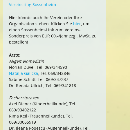
Vereinsring Sossenheim
Hier könnte auch Ihr Verein oder Ihre
Organisation stehen. Klicken Sie
hier
, um
einen Sossenheim-Link zum Vereins-
Sonderpreis von EUR 60,–/Jahr zzgl. MwSt. zu
bestellen!
Ärzte:
Allgemeinmedizin
Florian Düvel, Tel. 069/344590
Natalja Galicka
, Tel. 069/342846
Sabine Schlitt, Tel. 069/347237
Dr. Renata Ullrich, Tel. 069/341818
Facharztpraxen
Axel Diener (Kinderheilkunde), Tel.
069/93402122
Rima Keil (Frauenheilkunde), Tel.
069/30065919
Dr. Ileana Popescu (Augenheilkunde), Tel.