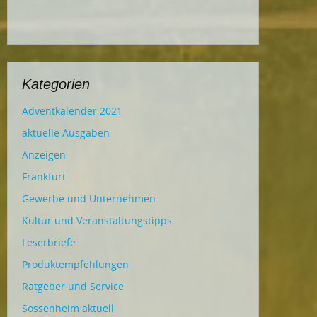
Kategorien
Adventkalender 2021
aktuelle Ausgaben
Anzeigen
Frankfurt
Gewerbe und Unternehmen
Kultur und Veranstaltungstipps
Leserbriefe
Produktempfehlungen
Ratgeber und Service
Sossenheim aktuell