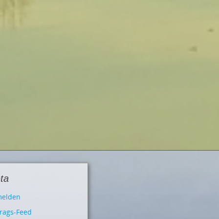
ta
elden
trags-Feed