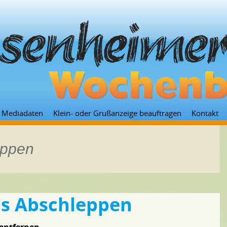
Zum
Mediadaten
Klein- oder Grußanzeige beauftragen
Kontakt
Inhalt
springen
eppen
´s Abschleppen