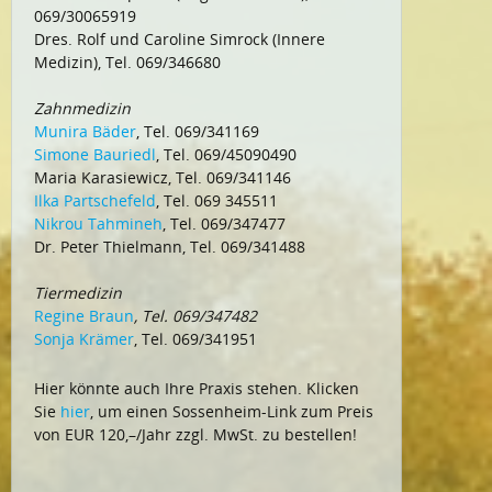
069/30065919
Dres. Rolf und Caroline Simrock (Innere
Medizin), Tel. 069/346680
Zahnmedizin
Munira Bäder
, Tel. 069/341169
Simone Bauriedl
, Tel. 069/45090490
Maria Karasiewicz, Tel. 069/341146
Ilka Partschefeld
, Tel. 069 345511
Nikrou Tahmineh
, Tel. 069/347477
Dr. Peter Thielmann, Tel. 069/341488
Tiermedizin
Regine Braun
, Tel. 069/347482
Sonja Krämer
, Tel. 069/341951
Hier könnte auch Ihre Praxis stehen. Klicken
Sie
hier
, um einen Sossenheim-Link zum Preis
von EUR 120,–/Jahr zzgl. MwSt. zu bestellen!