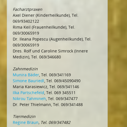
Facharztpraxen
Axel Diener (Kinderheilkunde), Tel.
069/93402122
Rima Keil (Frauenheilkunde), Tel.
069/30065919
Dr. Ileana Popescu (Augenheilkunde), Tel.
069/30065919
Dres. Rolf und Caroline Simrock (Innere
Medizin), Tel. 069/346680
Zahnmedizin
Munira Bäder
, Tel. 069/341169
Simone Bauriedl
, Tel. 069/45090490
Maria Karasiewicz, Tel. 069/341146
Ilka Partschefeld
, Tel. 069 345511
Nikrou Tahmineh
, Tel. 069/347477
Dr. Peter Thielmann, Tel. 069/341488
Tiermedizin
Regine Braun
, Tel. 069/347482