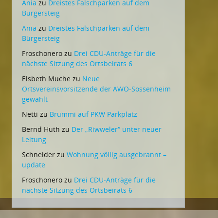
Ania
zu
Dreistes Falschparken auf dem
Bürgersteig
Ania
zu
Dreistes Falschparken auf dem
Bürgersteig
Froschonero
zu
Drei CDU-Anträge für die
nächste Sitzung des Ortsbeirats 6
Elsbeth Muche
zu
Neue
Ortsvereinsvorsitzende der AWO-Sossenheim
gewählt
Netti
zu
Brummi auf PKW Parkplatz
Bernd Huth
zu
Der „Riwweler“ unter neuer
Leitung
Schneider
zu
Wohnung völlig ausgebrannt –
update
Froschonero
zu
Drei CDU-Anträge für die
nächste Sitzung des Ortsbeirats 6