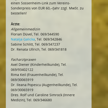
einen Sossenheim-Link zum Vereins-
Sonderpreis von EUR 60,–/Jahr zzgl. MwSt. zu
bestellen!
Ärzte:
Allgemeinmedizin
Florian Düvel, Tel. 069/344590
Natalja Galicka
, Tel. 069/342846
Sabine Schlitt, Tel. 069/347237
Dr. Renata Ullrich, Tel. 069/341818
Facharztpraxen
Axel Diener (Kinderheilkunde), Tel.
069/93402122
Rima Keil (Frauenheilkunde), Tel.
069/30065919
Dr. Ileana Popescu (Augenheilkunde), Tel.
069/30065919
Dres. Rolf und Caroline Simrock (Innere
Medizin), Tel. 069/346680