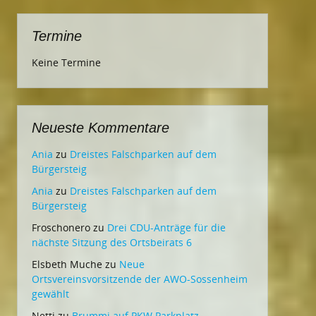
Termine
Keine Termine
Neueste Kommentare
Ania
zu
Dreistes Falschparken auf dem
Bürgersteig
Ania
zu
Dreistes Falschparken auf dem
Bürgersteig
Froschonero
zu
Drei CDU-Anträge für die
nächste Sitzung des Ortsbeirats 6
Elsbeth Muche
zu
Neue
Ortsvereinsvorsitzende der AWO-Sossenheim
gewählt
Netti
zu
Brummi auf PKW Parkplatz