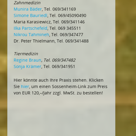
Zahnmedizin
Munira Bäder
, Tel. 069/341169
Simone Bauriedl
, Tel. 069/45090490
Maria Karasiewicz, Tel. 069/341146
Ilka Partschefeld
, Tel. 069 345511
Nikrou Tahmineh
, Tel. 069/347477
Dr. Peter Thielmann, Tel. 069/341488
Tiermedizin
Regine Braun
, Tel. 069/347482
Sonja Krämer
, Tel. 069/341951
Hier könnte auch Ihre Praxis stehen. Klicken
Sie
hier
, um einen Sossenheim-Link zum Preis
von EUR 120,–/Jahr zzgl. MwSt. zu bestellen!