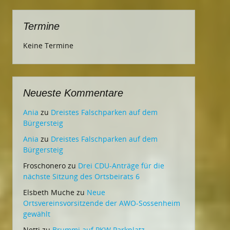
Termine
Keine Termine
Neueste Kommentare
Ania
zu
Dreistes Falschparken auf dem
Bürgersteig
Ania
zu
Dreistes Falschparken auf dem
Bürgersteig
Froschonero
zu
Drei CDU-Anträge für die
nächste Sitzung des Ortsbeirats 6
Elsbeth Muche
zu
Neue
Ortsvereinsvorsitzende der AWO-Sossenheim
gewählt
Netti
zu
Brummi auf PKW Parkplatz