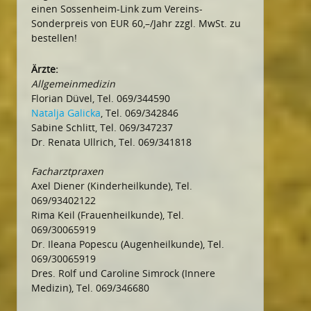
einen Sossenheim-Link zum Vereins-
Sonderpreis von EUR 60,–/Jahr zzgl. MwSt. zu
bestellen!
Ärzte:
Allgemeinmedizin
Florian Düvel, Tel. 069/344590
Natalja Galicka
, Tel. 069/342846
Sabine Schlitt, Tel. 069/347237
Dr. Renata Ullrich, Tel. 069/341818
Facharztpraxen
Axel Diener (Kinderheilkunde), Tel.
069/93402122
Rima Keil (Frauenheilkunde), Tel.
069/30065919
Dr. Ileana Popescu (Augenheilkunde), Tel.
069/30065919
Dres. Rolf und Caroline Simrock (Innere
Medizin), Tel. 069/346680