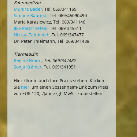
Zahnmedizin
Munira Bäder
, Tel. 069/341169
Simone Bauriedl
, Tel. 069/45090490
Maria Karasiewicz, Tel. 069/341146
Ilka Partschefeld
, Tel. 069 345511
Nikrou Tahmineh
, Tel. 069/347477
Dr. Peter Thielmann, Tel. 069/341488
Tiermedizin
Regine Braun
, Tel. 069/347482
Sonja Krämer
, Tel. 069/341951
Hier könnte auch Ihre Praxis stehen. Klicken
Sie
hier
, um einen Sossenheim-Link zum Preis
von EUR 120,–/Jahr zzgl. MwSt. zu bestellen!