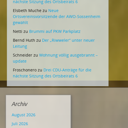
nächste Sitzung des Ortsbeirats 6
Elsbeth Muche
zu
Neue
Ortsvereinsvorsitzende der AWO-Sossenheim
gewählt
Netti
zu
Brummi auf PKW Parkplatz
Bernd Huth
zu
Der „Riwweler“ unter neuer
Leitung
Schneider
zu
Wohnung völlig ausgebrannt –
update
Froschonero
zu
Drei CDU-Anträge für die
nächste Sitzung des Ortsbeirats 6
Archiv
August 2026
Juli 2026