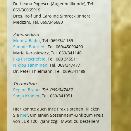
Dr. Ileana Popescu (Augenheilkunde), Tel.
069/30065919
Dres. Rolf und Caroline Simrock (Innere
Medizin), Tel. 069/346680
Zahnmedizin
Munira Bäder
, Tel. 069/341169
Simone Bauriedl
, Tel. 069/45090490
Maria Karasiewicz, Tel. 069/341146
Ilka Partschefeld
, Tel. 069 345511
Nikrou Tahmineh
, Tel. 069/347477
Dr. Peter Thielmann, Tel. 069/341488
Tiermedizin
Regine Braun
, Tel. 069/347482
Sonja Krämer
, Tel. 069/341951
Hier könnte auch Ihre Praxis stehen. Klicken
Sie
hier
, um einen Sossenheim-Link zum Preis
von EUR 120,–/Jahr zzgl. MwSt. zu bestellen!