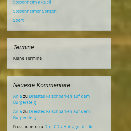
Sossenheim aktuell
Sossenheimer Spitzen
Sport
Termine
Keine Termine
Neueste Kommentare
Ania
zu
Dreistes Falschparken auf dem
Bürgersteig
Ania
zu
Dreistes Falschparken auf dem
Bürgersteig
Froschonero
zu
Drei CDU-Anträge für die