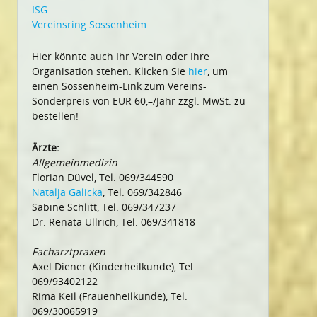
ISG
Vereinsring Sossenheim
Hier könnte auch Ihr Verein oder Ihre
Organisation stehen. Klicken Sie
hier
, um
einen Sossenheim-Link zum Vereins-
Sonderpreis von EUR 60,–/Jahr zzgl. MwSt. zu
bestellen!
Ärzte:
Allgemeinmedizin
Florian Düvel, Tel. 069/344590
Natalja Galicka
, Tel. 069/342846
Sabine Schlitt, Tel. 069/347237
Dr. Renata Ullrich, Tel. 069/341818
Facharztpraxen
Axel Diener (Kinderheilkunde), Tel.
069/93402122
Rima Keil (Frauenheilkunde), Tel.
069/30065919