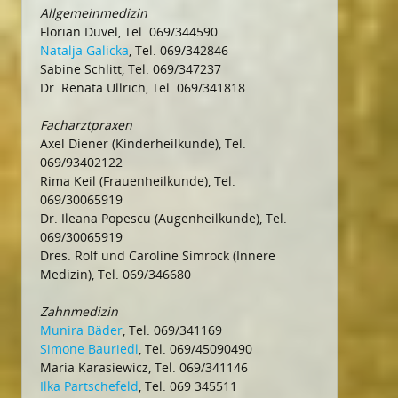
Allgemeinmedizin
Florian Düvel, Tel. 069/344590
Natalja Galicka
, Tel. 069/342846
Sabine Schlitt, Tel. 069/347237
Dr. Renata Ullrich, Tel. 069/341818
Facharztpraxen
Axel Diener (Kinderheilkunde), Tel.
069/93402122
Rima Keil (Frauenheilkunde), Tel.
069/30065919
Dr. Ileana Popescu (Augenheilkunde), Tel.
069/30065919
Dres. Rolf und Caroline Simrock (Innere
Medizin), Tel. 069/346680
Zahnmedizin
Munira Bäder
, Tel. 069/341169
Simone Bauriedl
, Tel. 069/45090490
Maria Karasiewicz, Tel. 069/341146
Ilka Partschefeld
, Tel. 069 345511