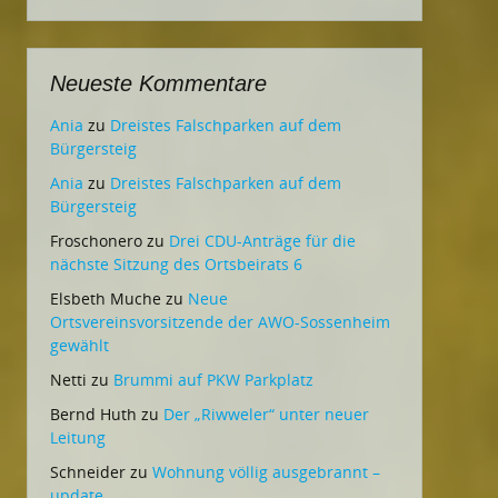
Neueste Kommentare
Ania
zu
Dreistes Falschparken auf dem
Bürgersteig
Ania
zu
Dreistes Falschparken auf dem
Bürgersteig
Froschonero
zu
Drei CDU-Anträge für die
nächste Sitzung des Ortsbeirats 6
Elsbeth Muche
zu
Neue
Ortsvereinsvorsitzende der AWO-Sossenheim
gewählt
Netti
zu
Brummi auf PKW Parkplatz
Bernd Huth
zu
Der „Riwweler“ unter neuer
Leitung
Schneider
zu
Wohnung völlig ausgebrannt –
update