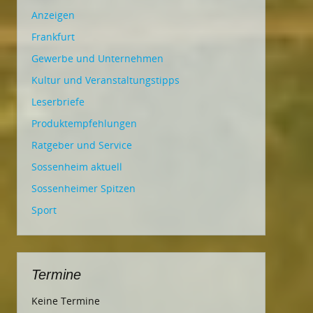
Anzeigen
Frankfurt
Gewerbe und Unternehmen
Kultur und Veranstaltungstipps
Leserbriefe
Produktempfehlungen
Ratgeber und Service
Sossenheim aktuell
Sossenheimer Spitzen
Sport
Termine
Keine Termine