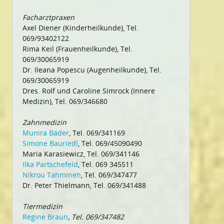
Facharztpraxen
Axel Diener (Kinderheilkunde), Tel.
069/93402122
Rima Keil (Frauenheilkunde), Tel.
069/30065919
Dr. Ileana Popescu (Augenheilkunde), Tel.
069/30065919
Dres. Rolf und Caroline Simrock (Innere
Medizin), Tel. 069/346680
Zahnmedizin
Munira Bäder
, Tel. 069/341169
Simone Bauriedl
, Tel. 069/45090490
Maria Karasiewicz, Tel. 069/341146
Ilka Partschefeld
, Tel. 069 345511
Nikrou Tahmineh
, Tel. 069/347477
Dr. Peter Thielmann, Tel. 069/341488
Tiermedizin
Regine Braun
, Tel. 069/347482