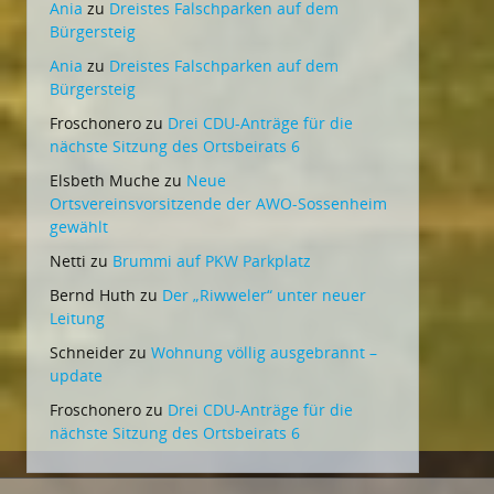
Ania
zu
Dreistes Falschparken auf dem
Bürgersteig
Ania
zu
Dreistes Falschparken auf dem
Bürgersteig
Froschonero
zu
Drei CDU-Anträge für die
nächste Sitzung des Ortsbeirats 6
Elsbeth Muche
zu
Neue
Ortsvereinsvorsitzende der AWO-Sossenheim
gewählt
Netti
zu
Brummi auf PKW Parkplatz
Bernd Huth
zu
Der „Riwweler“ unter neuer
Leitung
Schneider
zu
Wohnung völlig ausgebrannt –
update
Froschonero
zu
Drei CDU-Anträge für die
nächste Sitzung des Ortsbeirats 6