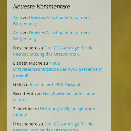
Neueste Kommentare
Ania
zu
Dreistes Falschparken auf dem
Bürgersteig
Ania
zu
Dreistes Falschparken auf dem
Bürgersteig
Froschonero
zu
Drei CDU-Anträge für die
nächste Sitzung des Ortsbeirats 6
Elsbeth Muche
zu
Neue
Ortsvereinsvorsitzende der AWO-Sossenheim
gewählt
Netti
zu
Brummi auf PKW Parkplatz
Bernd Huth
zu
Der „Riwweler“ unter neuer
Leitung
Schneider
zu
Wohnung völlig ausgebrannt –
update
Froschonero
zu
Drei CDU-Anträge für die
nächste Sitzung des Ortsbeirats 6