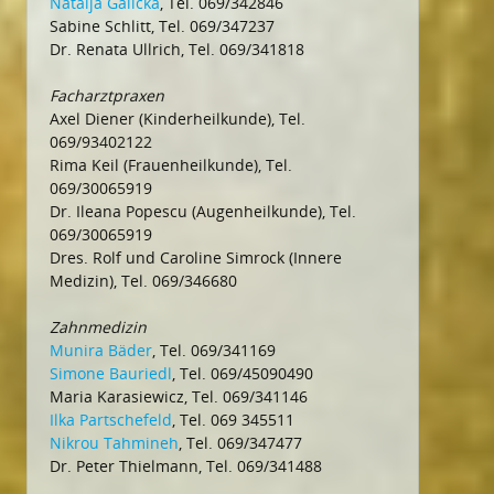
Natalja Galicka
, Tel. 069/342846
Sabine Schlitt, Tel. 069/347237
Dr. Renata Ullrich, Tel. 069/341818
Facharztpraxen
Axel Diener (Kinderheilkunde), Tel.
069/93402122
Rima Keil (Frauenheilkunde), Tel.
069/30065919
Dr. Ileana Popescu (Augenheilkunde), Tel.
069/30065919
Dres. Rolf und Caroline Simrock (Innere
Medizin), Tel. 069/346680
Zahnmedizin
Munira Bäder
, Tel. 069/341169
Simone Bauriedl
, Tel. 069/45090490
Maria Karasiewicz, Tel. 069/341146
Ilka Partschefeld
, Tel. 069 345511
Nikrou Tahmineh
, Tel. 069/347477
Dr. Peter Thielmann, Tel. 069/341488