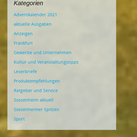
Kategorien
Adventkalender 2021
aktuelle Ausgaben
Anzeigen
Frankfurt
Gewerbe und Unternehmen
Kultur und Veranstaltungstipps
Leserbriefe
Produktempfehlungen
Ratgeber und Service
Sossenheim aktuell
Sossenheimer Spitzen
Sport