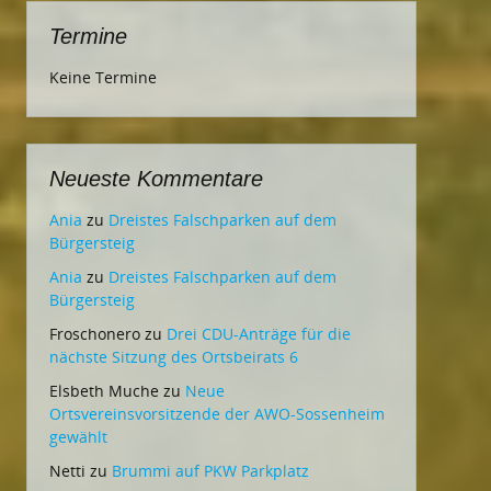
Termine
Keine Termine
Neueste Kommentare
Ania
zu
Dreistes Falschparken auf dem
Bürgersteig
Ania
zu
Dreistes Falschparken auf dem
Bürgersteig
Froschonero
zu
Drei CDU-Anträge für die
nächste Sitzung des Ortsbeirats 6
Elsbeth Muche
zu
Neue
Ortsvereinsvorsitzende der AWO-Sossenheim
gewählt
Netti
zu
Brummi auf PKW Parkplatz