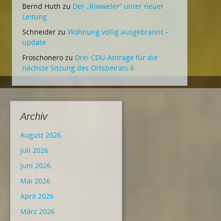
Bernd Huth
zu
Der „Riwweler“ unter neuer
Leitung
Schneider
zu
Wohnung völlig ausgebrannt –
update
Froschonero
zu
Drei CDU-Anträge für die
nächste Sitzung des Ortsbeirats 6
Archiv
August 2026
Juli 2026
Juni 2026
Mai 2026
April 2026
März 2026