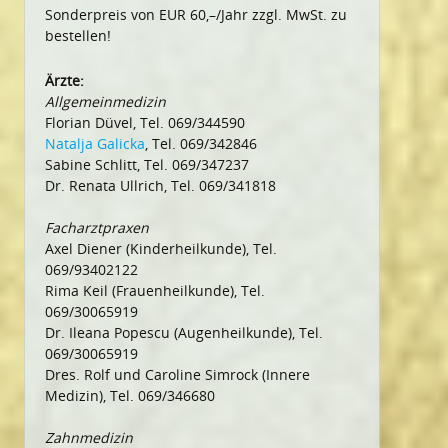
Sonderpreis von EUR 60,–/Jahr zzgl. MwSt. zu
bestellen!
Ärzte:
Allgemeinmedizin
Florian Düvel, Tel. 069/344590
Natalja Galicka
, Tel. 069/342846
Sabine Schlitt, Tel. 069/347237
Dr. Renata Ullrich, Tel. 069/341818
Facharztpraxen
Axel Diener (Kinderheilkunde), Tel.
069/93402122
Rima Keil (Frauenheilkunde), Tel.
069/30065919
Dr. Ileana Popescu (Augenheilkunde), Tel.
069/30065919
Dres. Rolf und Caroline Simrock (Innere
Medizin), Tel. 069/346680
Zahnmedizin