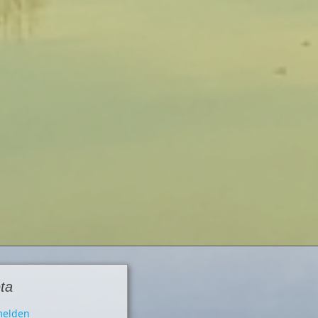
ta
elden