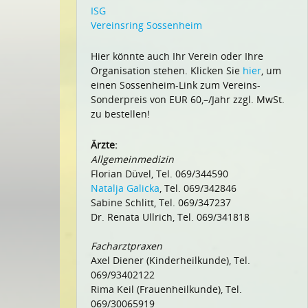
ISG
Vereinsring Sossenheim
Hier könnte auch Ihr Verein oder Ihre
Organisation stehen. Klicken Sie
hier
, um
einen Sossenheim-Link zum Vereins-
Sonderpreis von EUR 60,–/Jahr zzgl. MwSt.
zu bestellen!
Ärzte:
Allgemeinmedizin
Florian Düvel, Tel. 069/344590
Natalja Galicka
, Tel. 069/342846
Sabine Schlitt, Tel. 069/347237
Dr. Renata Ullrich, Tel. 069/341818
Facharztpraxen
Axel Diener (Kinderheilkunde), Tel.
069/93402122
Rima Keil (Frauenheilkunde), Tel.
069/30065919