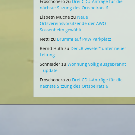
Froschonero
zu
Drei CDU-Anträge für die
nächste Sitzung des Ortsbeirats 6
Elsbeth Muche
zu
Neue
Ortsvereinsvorsitzende der AWO-
Sossenheim gewählt
Netti
zu
Brummi auf PKW Parkplatz
Bernd Huth
zu
Der „Riwweler“ unter neuer
Leitung
Schneider
zu
Wohnung völlig ausgebrannt
– update
Froschonero
zu
Drei CDU-Anträge für die
nächste Sitzung des Ortsbeirats 6