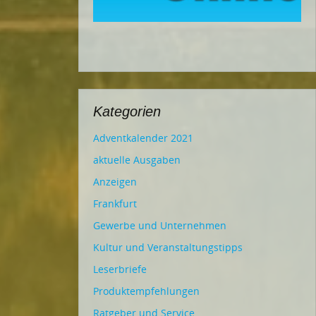
Kategorien
Adventkalender 2021
aktuelle Ausgaben
Anzeigen
Frankfurt
Gewerbe und Unternehmen
Kultur und Veranstaltungstipps
Leserbriefe
Produktempfehlungen
Ratgeber und Service