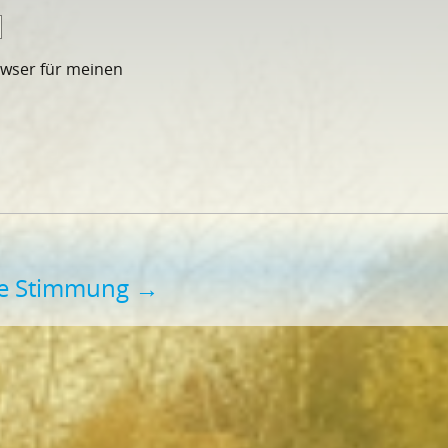
owser für meinen
te Stimmung
→