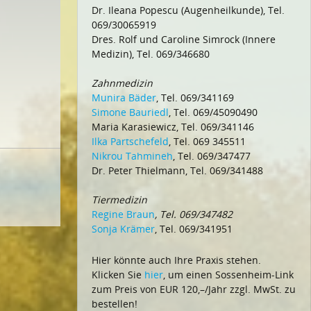
Dr. Ileana Popescu (Augenheilkunde), Tel.
069/30065919
Dres. Rolf und Caroline Simrock (Innere
Medizin), Tel. 069/346680
Zahnmedizin
Munira Bäder
, Tel. 069/341169
Simone Bauriedl
, Tel. 069/45090490
Maria Karasiewicz, Tel. 069/341146
Ilka Partschefeld
, Tel. 069 345511
Nikrou Tahmineh
, Tel. 069/347477
Dr. Peter Thielmann, Tel. 069/341488
Tiermedizin
Regine Braun
, Tel. 069/347482
Sonja Krämer
, Tel. 069/341951
Hier könnte auch Ihre Praxis stehen.
Klicken Sie
hier
, um einen Sossenheim-Link
zum Preis von EUR 120,–/Jahr zzgl. MwSt. zu
bestellen!