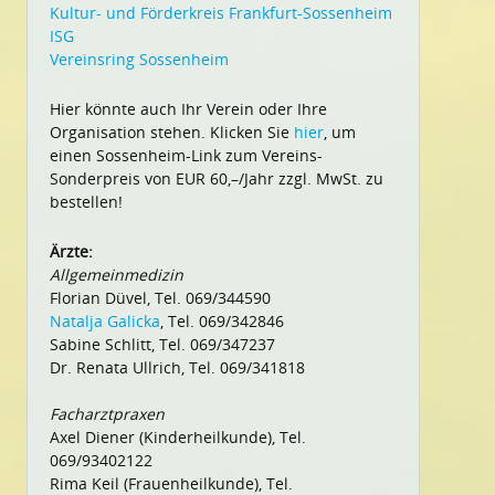
Kultur- und Förderkreis Frankfurt-Sossenheim
ISG
Vereinsring Sossenheim
Hier könnte auch Ihr Verein oder Ihre
Organisation stehen. Klicken Sie
hier
, um
einen Sossenheim-Link zum Vereins-
Sonderpreis von EUR 60,–/Jahr zzgl. MwSt. zu
bestellen!
Ärzte:
Allgemeinmedizin
Florian Düvel, Tel. 069/344590
Natalja Galicka
, Tel. 069/342846
Sabine Schlitt, Tel. 069/347237
Dr. Renata Ullrich, Tel. 069/341818
Facharztpraxen
Axel Diener (Kinderheilkunde), Tel.
069/93402122
Rima Keil (Frauenheilkunde), Tel.