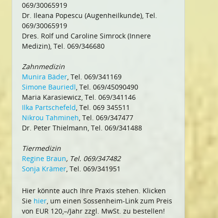
069/30065919
Dr. Ileana Popescu (Augenheilkunde), Tel.
069/30065919
Dres. Rolf und Caroline Simrock (Innere
Medizin), Tel. 069/346680
Zahnmedizin
Munira Bäder
, Tel. 069/341169
Simone Bauriedl
, Tel. 069/45090490
Maria Karasiewicz, Tel. 069/341146
Ilka Partschefeld
, Tel. 069 345511
Nikrou Tahmineh
, Tel. 069/347477
Dr. Peter Thielmann, Tel. 069/341488
Tiermedizin
Regine Braun
, Tel. 069/347482
Sonja Krämer
, Tel. 069/341951
Hier könnte auch Ihre Praxis stehen. Klicken
Sie
hier
, um einen Sossenheim-Link zum Preis
von EUR 120,–/Jahr zzgl. MwSt. zu bestellen!