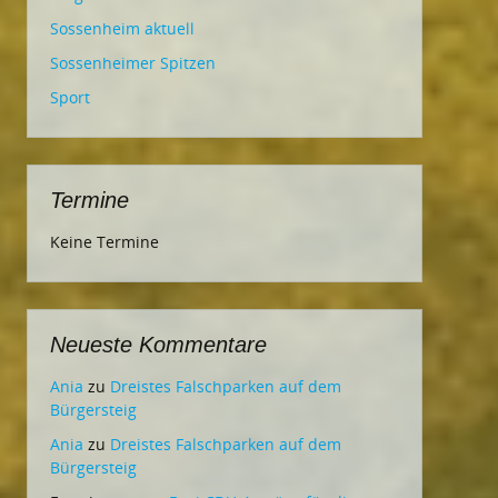
Sossenheim aktuell
Sossenheimer Spitzen
Sport
Termine
Keine Termine
Neueste Kommentare
Ania
zu
Dreistes Falschparken auf dem
Bürgersteig
Ania
zu
Dreistes Falschparken auf dem
Bürgersteig