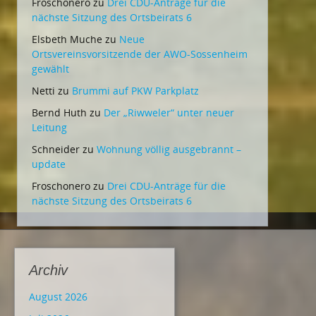
Froschonero
zu
Drei CDU-Anträge für die
nächste Sitzung des Ortsbeirats 6
Elsbeth Muche
zu
Neue
Ortsvereinsvorsitzende der AWO-Sossenheim
gewählt
Netti
zu
Brummi auf PKW Parkplatz
Bernd Huth
zu
Der „Riwweler“ unter neuer
Leitung
Schneider
zu
Wohnung völlig ausgebrannt –
update
Froschonero
zu
Drei CDU-Anträge für die
nächste Sitzung des Ortsbeirats 6
Archiv
August 2026