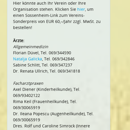
Hier könnte auch Ihr Verein oder Ihre
Organisation stehen. Klicken Sie
hier
, um
einen Sossenheim-Link zum Vereins-
Sonderpreis von EUR 60,–/Jahr zzgl. MwSt. zu
bestellen!
Ärzte:
Allgemeinmedizin
Florian Düvel, Tel. 069/344590
Natalja Galicka
, Tel. 069/342846
Sabine Schlitt, Tel. 069/347237
Dr. Renata Ullrich, Tel. 069/341818
Facharztpraxen
Axel Diener (Kinderheilkunde), Tel.
069/93402122
Rima Keil (Frauenheilkunde), Tel.
069/30065919
Dr. Ileana Popescu (Augenheilkunde), Tel.
069/30065919
Dres. Rolf und Caroline Simrock (Innere