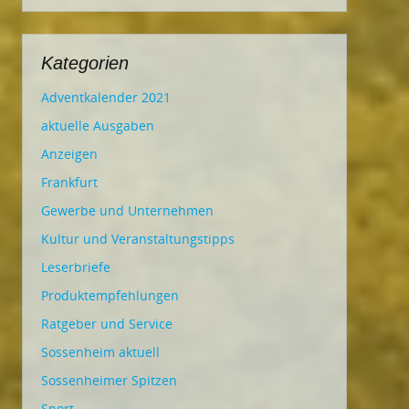
Kategorien
Adventkalender 2021
aktuelle Ausgaben
Anzeigen
Frankfurt
Gewerbe und Unternehmen
Kultur und Veranstaltungstipps
Leserbriefe
Produktempfehlungen
Ratgeber und Service
Sossenheim aktuell
Sossenheimer Spitzen
Sport