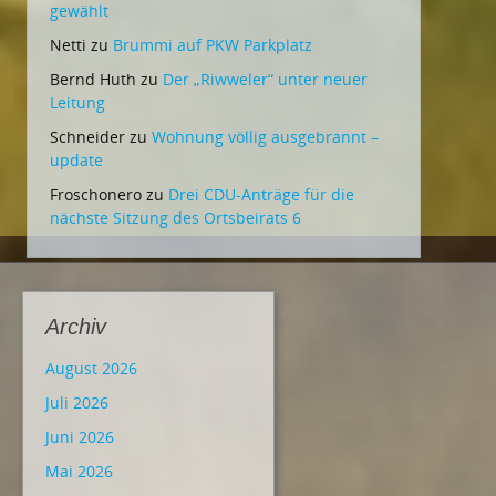
gewählt
Netti
zu
Brummi auf PKW Parkplatz
Bernd Huth
zu
Der „Riwweler“ unter neuer
Leitung
Schneider
zu
Wohnung völlig ausgebrannt –
update
Froschonero
zu
Drei CDU-Anträge für die
nächste Sitzung des Ortsbeirats 6
Archiv
August 2026
Juli 2026
Juni 2026
Mai 2026