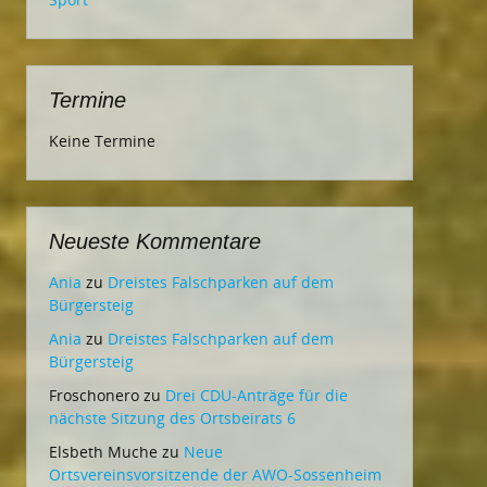
Termine
Keine Termine
Neueste Kommentare
Ania
zu
Dreistes Falschparken auf dem
Bürgersteig
Ania
zu
Dreistes Falschparken auf dem
Bürgersteig
Froschonero
zu
Drei CDU-Anträge für die
nächste Sitzung des Ortsbeirats 6
Elsbeth Muche
zu
Neue
Ortsvereinsvorsitzende der AWO-Sossenheim