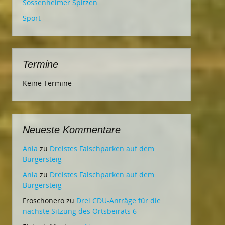
Sossenheimer Spitzen
Sport
Termine
Keine Termine
Neueste Kommentare
Ania
zu
Dreistes Falschparken auf dem
Bürgersteig
Ania
zu
Dreistes Falschparken auf dem
Bürgersteig
Froschonero
zu
Drei CDU-Anträge für die
nächste Sitzung des Ortsbeirats 6