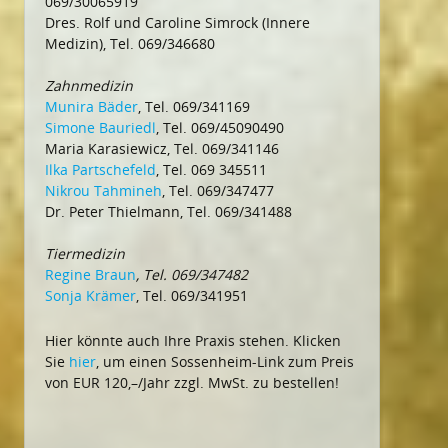
069/30065919
Dres. Rolf und Caroline Simrock (Innere
Medizin), Tel. 069/346680
Zahnmedizin
Munira Bäder
, Tel. 069/341169
Simone Bauriedl
, Tel. 069/45090490
Maria Karasiewicz, Tel. 069/341146
Ilka Partschefeld
, Tel. 069 345511
Nikrou Tahmineh
, Tel. 069/347477
Dr. Peter Thielmann, Tel. 069/341488
Tiermedizin
Regine Braun
, Tel. 069/347482
Sonja Krämer
, Tel. 069/341951
Hier könnte auch Ihre Praxis stehen. Klicken
Sie
hier
, um einen Sossenheim-Link zum Preis
von EUR 120,–/Jahr zzgl. MwSt. zu bestellen!