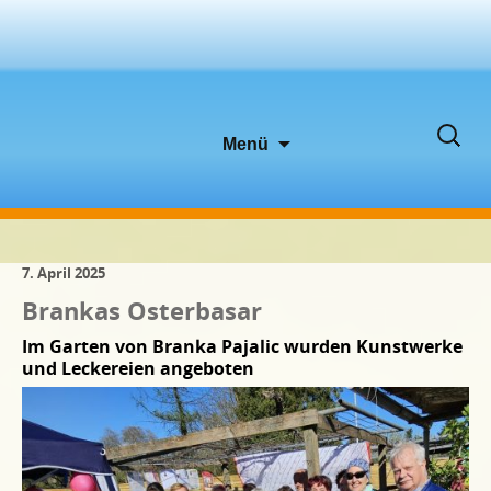
Zum
Suche
Menü
Inhalt
nach:
springen
7. April 2025
Brankas Osterbasar
Im Garten von Branka Pajalic wurden Kunstwerke
und Leckereien angeboten