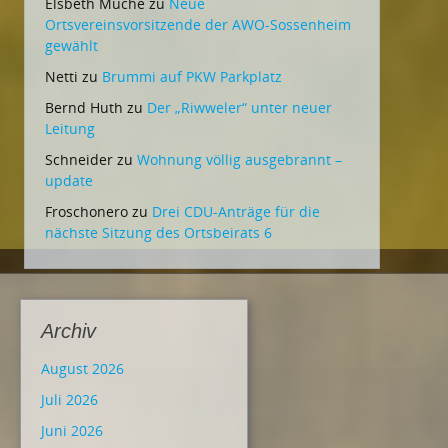
Elsbeth Muche
zu
Neue
Ortsvereinsvorsitzende der AWO-Sossenheim
gewählt
Netti
zu
Brummi auf PKW Parkplatz
Bernd Huth
zu
Der „Riwweler“ unter neuer
Leitung
Schneider
zu
Wohnung völlig ausgebrannt –
update
Froschonero
zu
Drei CDU-Anträge für die
nächste Sitzung des Ortsbeirats 6
Archiv
August 2026
Juli 2026
Juni 2026