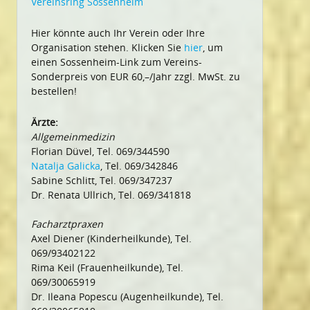
Vereinsring Sossenheim
Hier könnte auch Ihr Verein oder Ihre
Organisation stehen. Klicken Sie
hier
, um
einen Sossenheim-Link zum Vereins-
Sonderpreis von EUR 60,–/Jahr zzgl. MwSt. zu
bestellen!
Ärzte:
Allgemeinmedizin
Florian Düvel, Tel. 069/344590
Natalja Galicka
, Tel. 069/342846
Sabine Schlitt, Tel. 069/347237
Dr. Renata Ullrich, Tel. 069/341818
Facharztpraxen
Axel Diener (Kinderheilkunde), Tel.
069/93402122
Rima Keil (Frauenheilkunde), Tel.
069/30065919
Dr. Ileana Popescu (Augenheilkunde), Tel.