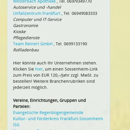
Westerbach Apotheke
, Tel. 069/9349770
Autoservice und -handel
Unfallzentrum Frankfurt
, Tel. 06949083333
Computer und IT-Service
Gastronomie
Kioske
Pflegedienste
Team Reinert GmbH
, Tel. 0699133190
Rollladenbau
Hier könnte auch Ihr Unternehmen stehen.
Klicken Sie
hier
, um einen Sossenheim-Link
zum Preis von EUR 120,–/Jahr zzgl. MwSt. zu
bestellen! Weitere Branchenrubriken sind
jederzeit möglich.
Vereine, Einrichtungen, Gruppen und
Parteien:
Evangelische Regenbogengemeinde
Kultur- und Förderkreis Frankfurt-Sossenheim
ISG