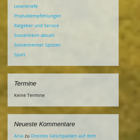
Leserbriefe
Produktempfehlungen
Ratgeber und Service
Sossenheim aktuell
Sossenheimer Spitzen
Sport
Termine
Keine Termine
Neueste Kommentare
Ania
zu
Dreistes Falschparken auf dem