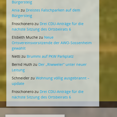
Bürgersteig
Ania
zu
Dreistes Falschparken auf dem
Bürgersteig
Froschonero
zu
Drei CDU-Anträge für die
nächste Sitzung des Ortsbeirats 6
Elsbeth Muche
zu
Neue
Ortsvereinsvorsitzende der AWO-Sossenheim
gewählt
Netti
zu
Brummi auf PKW Parkplatz
Bernd Huth
zu
Der „Riwweler“ unter neuer
Leitung
Schneider
zu
Wohnung völlig ausgebrannt –
update
Froschonero
zu
Drei CDU-Anträge für die
nächste Sitzung des Ortsbeirats 6