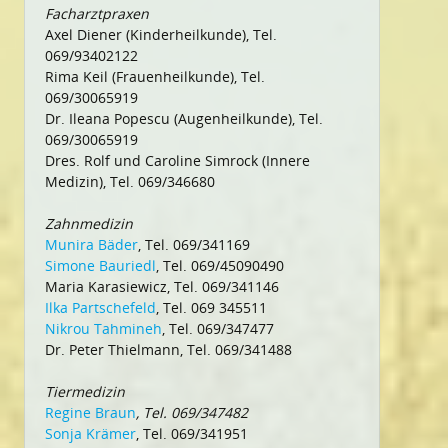
Facharztpraxen
Axel Diener (Kinderheilkunde), Tel.
069/93402122
Rima Keil (Frauenheilkunde), Tel.
069/30065919
Dr. Ileana Popescu (Augenheilkunde), Tel.
069/30065919
Dres. Rolf und Caroline Simrock (Innere
Medizin), Tel. 069/346680
Zahnmedizin
Munira Bäder
, Tel. 069/341169
Simone Bauriedl
, Tel. 069/45090490
Maria Karasiewicz, Tel. 069/341146
Ilka Partschefeld
, Tel. 069 345511
Nikrou Tahmineh
, Tel. 069/347477
Dr. Peter Thielmann, Tel. 069/341488
Tiermedizin
Regine Braun
, Tel. 069/347482
Sonja Krämer
, Tel. 069/341951