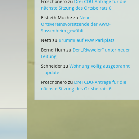
Froschonero
zu
Drei CDU-Anträge für die
nächste Sitzung des Ortsbeirats 6
Elsbeth Muche
zu
Neue
Ortsvereinsvorsitzende der AWO-
Sossenheim gewählt
Netti
zu
Brummi auf PKW Parkplatz
Bernd Huth
zu
Der „Riwweler“ unter neuer
Leitung
Schneider
zu
Wohnung völlig ausgebrannt
– update
Froschonero
zu
Drei CDU-Anträge für die
nächste Sitzung des Ortsbeirats 6