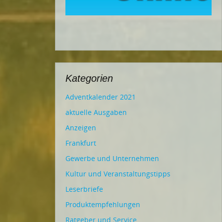
Kategorien
Adventkalender 2021
aktuelle Ausgaben
Anzeigen
Frankfurt
Gewerbe und Unternehmen
Kultur und Veranstaltungstipps
Leserbriefe
Produktempfehlungen
Ratgeber und Service