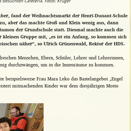
besuchten Cafeteria. Fotos: Krüger
mber, fand der Weihnachtsmarkt der Henri-Dunant-Schule
dazu, aber das machte Groß und Klein wenig aus, dann
äumen der Grundschule statt. Diesmal machte auch die
r kleinen Gruppe mit, „es ist ein Anfang, so kommen sich
 bisschen näher“, so Ulrich Grünenwald, Rektor der HDS.
reichen Menschen, Eltern, Schüler, Lehrer und Lehrerinnen,
enig durchzwängen, um in die Innenräume zu kommen.
te beispielsweise Frau Mara Leko das Bastelangebot „Engel
geistert mitmachenden Kinder war dem diesjährigen Motto