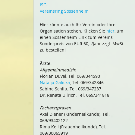
ISG
Vereinsring Sossenheim
Hier könnte auch Ihr Verein oder Ihre
Organisation stehen. Klicken Sie
hier
, um
einen Sossenheim-Link zum Vereins-
Sonderpreis von EUR 60,–/Jahr zzgl. MwSt.
zu bestellen!
Ärzte:
Allgemeinmedizin
Florian Düvel, Tel. 069/344590
Natalja Galicka
, Tel. 069/342846
Sabine Schlitt, Tel. 069/347237
Dr. Renata Ullrich, Tel. 069/341818
Facharztpraxen
Axel Diener (Kinderheilkunde), Tel.
069/93402122
Rima Keil (Frauenheilkunde), Tel.
069/30065919