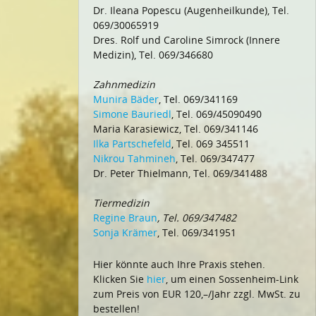
Dr. Ileana Popescu (Augenheilkunde), Tel.
069/30065919
Dres. Rolf und Caroline Simrock (Innere
Medizin), Tel. 069/346680
Zahnmedizin
Munira Bäder
, Tel. 069/341169
Simone Bauriedl
, Tel. 069/45090490
Maria Karasiewicz, Tel. 069/341146
Ilka Partschefeld
, Tel. 069 345511
Nikrou Tahmineh
, Tel. 069/347477
Dr. Peter Thielmann, Tel. 069/341488
Tiermedizin
Regine Braun
, Tel. 069/347482
Sonja Krämer
, Tel. 069/341951
Hier könnte auch Ihre Praxis stehen.
Klicken Sie
hier
, um einen Sossenheim-Link
zum Preis von EUR 120,–/Jahr zzgl. MwSt. zu
bestellen!