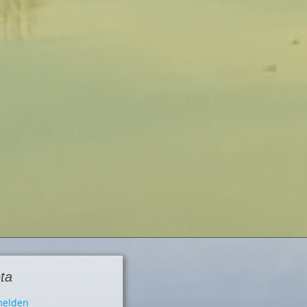
ta
elden