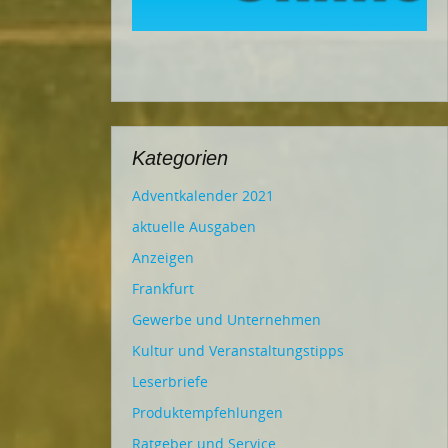
Kategorien
Adventkalender 2021
aktuelle Ausgaben
Anzeigen
Frankfurt
Gewerbe und Unternehmen
Kultur und Veranstaltungstipps
Leserbriefe
Produktempfehlungen
Ratgeber und Service