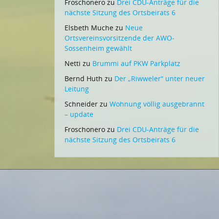
Froschonero
zu
Drei CDU-Anträge für die
nächste Sitzung des Ortsbeirats 6
Elsbeth Muche
zu
Neue
Ortsvereinsvorsitzende der AWO-
Sossenheim gewählt
Netti
zu
Brummi auf PKW Parkplatz
Bernd Huth
zu
Der „Riwweler“ unter neuer
Leitung
Schneider
zu
Wohnung völlig ausgebrannt
– update
Froschonero
zu
Drei CDU-Anträge für die
nächste Sitzung des Ortsbeirats 6