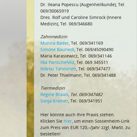
Dr. Ileana Popescu (Augenheilkunde), Tel.
069/30065919
Dres. Rolf und Caroline Simrock (Innere
Medizin), Tel. 069/346680
Zahnmedizin
Munira Bäder
, Tel. 069/341169
Simone Bauriedl
, Tel. 069/45090490
Maria Karasiewicz, Tel. 069/341146
Ilka Partschefeld
, Tel. 069 345511
Nikrou Tahmineh
, Tel. 069/347477
Dr. Peter Thielmann, Tel. 069/341488
Tiermedizin
Regine Braun
, Tel. 069/347482
Sonja Krämer
, Tel. 069/341951
Hier könnte auch Ihre Praxis stehen.
Klicken Sie
hier
, um einen Sossenheim-Link
zum Preis von EUR 120,–/Jahr zzgl. MwSt. zu
bestellen!