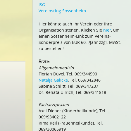
ISG
Vereinsring Sossenheim
Hier könnte auch Ihr Verein oder Ihre
Organisation stehen. Klicken Sie
hier
, um
einen Sossenheim-Link zum Vereins-
Sonderpreis von EUR 60,–/Jahr zzgl. MwSt.
zu bestellen!
Ärzte:
Allgemeinmedizin
Florian Düvel, Tel. 069/344590
Natalja Galicka
, Tel. 069/342846
Sabine Schlitt, Tel. 069/347237
Dr. Renata Ullrich, Tel. 069/341818
Facharztpraxen
Axel Diener (Kinderheilkunde), Tel.
069/93402122
Rima Keil (Frauenheilkunde), Tel.
069/30065919