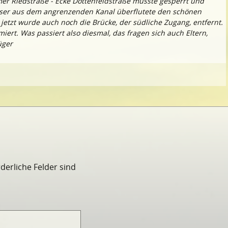
mer Riedstraße - Ecke Dottenfeldstraße musste gesperrt und
sser aus dem angrenzenden Kanal überflutete den schönen
er jetzt wurde auch noch die Brücke, der südliche Zugang, entfernt.
rt. Was passiert also diesmal, das fragen sich auch Eltern,
üger
rderliche Felder sind