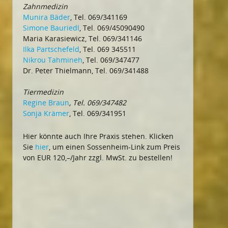
Zahnmedizin
Munira Bäder
, Tel. 069/341169
Simone Bauriedl
, Tel. 069/45090490
Maria Karasiewicz, Tel. 069/341146
Ilka Partschefeld
, Tel. 069 345511
Nikrou Tahmineh
, Tel. 069/347477
Dr. Peter Thielmann, Tel. 069/341488
Tiermedizin
Regine Braun
, Tel. 069/347482
Sonja Krämer
, Tel. 069/341951
Hier könnte auch Ihre Praxis stehen. Klicken
Sie
hier
, um einen Sossenheim-Link zum Preis
von EUR 120,–/Jahr zzgl. MwSt. zu bestellen!