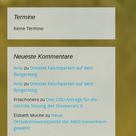
Termine
Keine Termine
Neueste Kommentare
Ania
zu
Dreistes Falschparken auf dem
Bürgersteig
Ania
zu
Dreistes Falschparken auf dem
Bürgersteig
Froschonero
zu
Drei CDU-Anträge für die
nächste Sitzung des Ortsbeirats 6
Elsbeth Muche
zu
Neue
Ortsvereinsvorsitzende der AWO-Sossenheim
gewählt