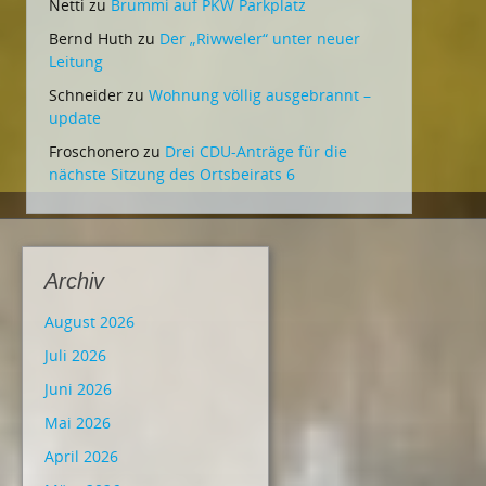
Netti
zu
Brummi auf PKW Parkplatz
Bernd Huth
zu
Der „Riwweler“ unter neuer
Leitung
Schneider
zu
Wohnung völlig ausgebrannt –
update
Froschonero
zu
Drei CDU-Anträge für die
nächste Sitzung des Ortsbeirats 6
Archiv
August 2026
Juli 2026
Juni 2026
Mai 2026
April 2026