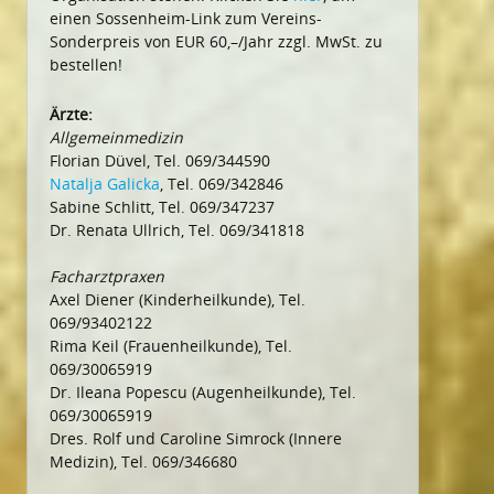
einen Sossenheim-Link zum Vereins-
Sonderpreis von EUR 60,–/Jahr zzgl. MwSt. zu
bestellen!
Ärzte:
Allgemeinmedizin
Florian Düvel, Tel. 069/344590
Natalja Galicka
, Tel. 069/342846
Sabine Schlitt, Tel. 069/347237
Dr. Renata Ullrich, Tel. 069/341818
Facharztpraxen
Axel Diener (Kinderheilkunde), Tel.
069/93402122
Rima Keil (Frauenheilkunde), Tel.
069/30065919
Dr. Ileana Popescu (Augenheilkunde), Tel.
069/30065919
Dres. Rolf und Caroline Simrock (Innere
Medizin), Tel. 069/346680