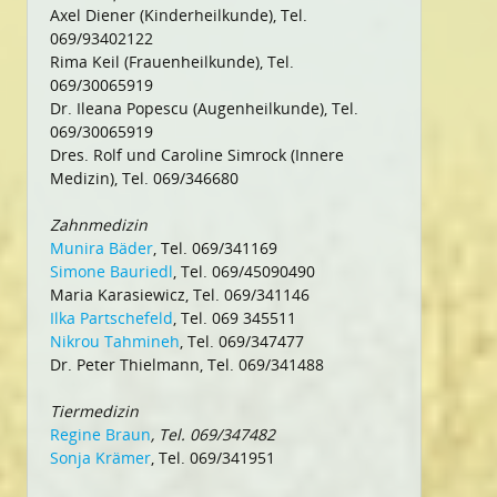
Axel Diener (Kinderheilkunde), Tel.
069/93402122
Rima Keil (Frauenheilkunde), Tel.
069/30065919
Dr. Ileana Popescu (Augenheilkunde), Tel.
069/30065919
Dres. Rolf und Caroline Simrock (Innere
Medizin), Tel. 069/346680
Zahnmedizin
Munira Bäder
, Tel. 069/341169
Simone Bauriedl
, Tel. 069/45090490
Maria Karasiewicz, Tel. 069/341146
Ilka Partschefeld
, Tel. 069 345511
Nikrou Tahmineh
, Tel. 069/347477
Dr. Peter Thielmann, Tel. 069/341488
Tiermedizin
Regine Braun
, Tel. 069/347482
Sonja Krämer
, Tel. 069/341951