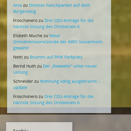
Ania
zu
Dreistes Falschparken auf dem
Bürgersteig
Froschonero
zu
Drei CDU-Anträge für die
nächste Sitzung des Ortsbeirats 6
Elsbeth Muche
zu
Neue
Ortsvereinsvorsitzende der AWO-Sossenheim
gewählt
Netti
zu
Brummi auf PKW Parkplatz
Bernd Huth
zu
Der „Riwweler“ unter neuer
Leitung
Schneider
zu
Wohnung völlig ausgebrannt –
update
Froschonero
zu
Drei CDU-Anträge für die
nächste Sitzung des Ortsbeirats 6