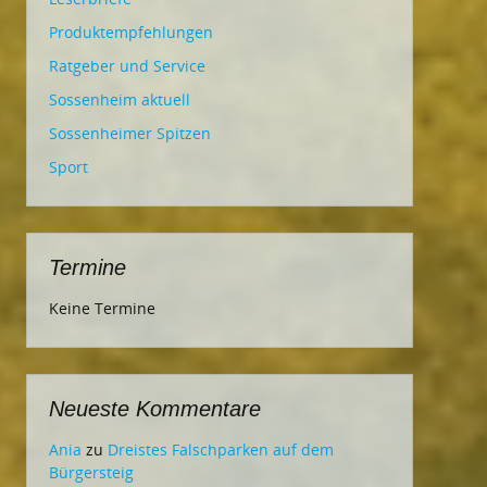
Produktempfehlungen
Ratgeber und Service
Sossenheim aktuell
Sossenheimer Spitzen
Sport
Termine
Keine Termine
Neueste Kommentare
Ania
zu
Dreistes Falschparken auf dem
Bürgersteig