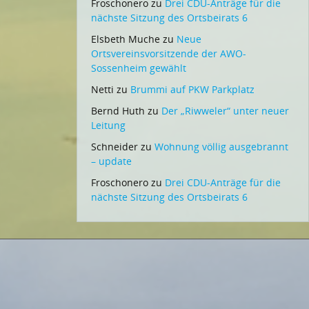
Froschonero
zu
Drei CDU-Anträge für die
nächste Sitzung des Ortsbeirats 6
Elsbeth Muche
zu
Neue
Ortsvereinsvorsitzende der AWO-
Sossenheim gewählt
Netti
zu
Brummi auf PKW Parkplatz
Bernd Huth
zu
Der „Riwweler“ unter neuer
Leitung
Schneider
zu
Wohnung völlig ausgebrannt
– update
Froschonero
zu
Drei CDU-Anträge für die
nächste Sitzung des Ortsbeirats 6