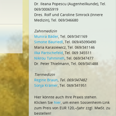
Dr. Ileana Popescu (Augenheilkunde), Tel.
069/30065919
Dres. Rolf und Caroline Simrock (Innere
Medizin), Tel. 069/346680
Zahnmedizin
Munira Bäder
, Tel. 069/341169
Simone Bauriedl
, Tel. 069/45090490
Maria Karasiewicz, Tel. 069/341146
Ilka Partschefeld
, Tel. 069 345511
Nikrou Tahmineh
, Tel. 069/347477
Dr. Peter Thielmann, Tel. 069/341488
Tiermedizin
Regine Braun
, Tel. 069/347482
Sonja Krämer
, Tel. 069/341951
Hier könnte auch Ihre Praxis stehen.
Klicken Sie
hier
, um einen Sossenheim-Link
zum Preis von EUR 120,–/Jahr zzgl. MwSt. zu
bestellen!