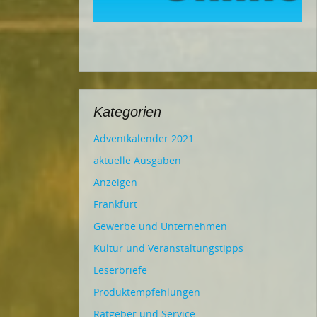
Kategorien
Adventkalender 2021
aktuelle Ausgaben
Anzeigen
Frankfurt
Gewerbe und Unternehmen
Kultur und Veranstaltungstipps
Leserbriefe
Produktempfehlungen
Ratgeber und Service