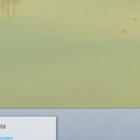
ta
elden