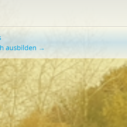
s
ah ausbilden
→