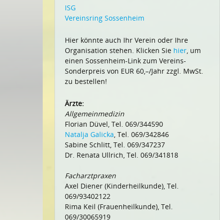
ISG
Vereinsring Sossenheim
Hier könnte auch Ihr Verein oder Ihre
Organisation stehen. Klicken Sie
hier
, um
einen Sossenheim-Link zum Vereins-
Sonderpreis von EUR 60,–/Jahr zzgl. MwSt.
zu bestellen!
Ärzte:
Allgemeinmedizin
Florian Düvel, Tel. 069/344590
Natalja Galicka
, Tel. 069/342846
Sabine Schlitt, Tel. 069/347237
Dr. Renata Ullrich, Tel. 069/341818
Facharztpraxen
Axel Diener (Kinderheilkunde), Tel.
069/93402122
Rima Keil (Frauenheilkunde), Tel.
069/30065919