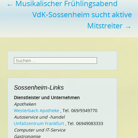
Beitragsnavigation
←
Musikalischer Frühlingsabend
VdK-Sossenheim sucht aktive
Mitstreiter
→
Suchen
nach:
Sossenheim-Links
Dienstleister und Unternehmen
Apotheken
Westerbach Apotheke
, Tel. 069/9349770
Autoservice und -handel
Unfallzentrum Frankfurt
, Tel. 06949083333
Computer und IT-Service
Gastronomie