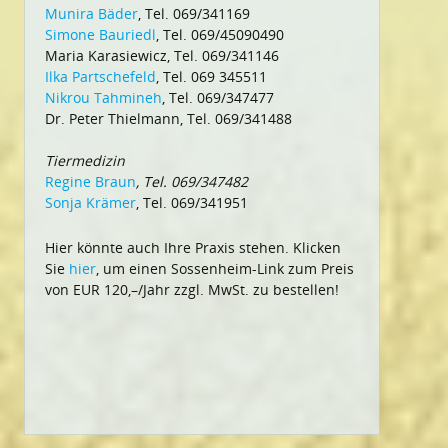
Munira Bäder
, Tel. 069/341169
Simone Bauriedl
, Tel. 069/45090490
Maria Karasiewicz, Tel. 069/341146
Ilka Partschefeld
, Tel. 069 345511
Nikrou Tahmineh
, Tel. 069/347477
Dr. Peter Thielmann, Tel. 069/341488
Tiermedizin
Regine Braun
, Tel. 069/347482
Sonja Krämer
, Tel. 069/341951
Hier könnte auch Ihre Praxis stehen. Klicken
Sie
hier
, um einen Sossenheim-Link zum Preis
von EUR 120,–/Jahr zzgl. MwSt. zu bestellen!