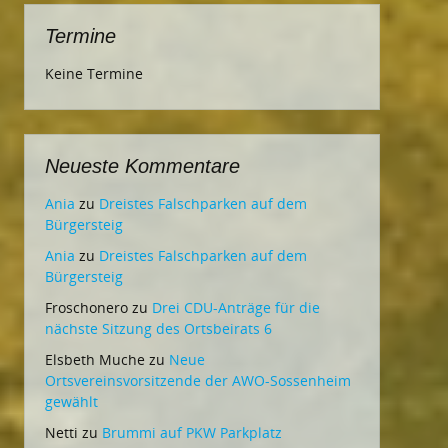
Termine
Keine Termine
Neueste Kommentare
Ania
zu
Dreistes Falschparken auf dem
Bürgersteig
Ania
zu
Dreistes Falschparken auf dem
Bürgersteig
Froschonero
zu
Drei CDU-Anträge für die
nächste Sitzung des Ortsbeirats 6
Elsbeth Muche
zu
Neue
Ortsvereinsvorsitzende der AWO-Sossenheim
gewählt
Netti
zu
Brummi auf PKW Parkplatz