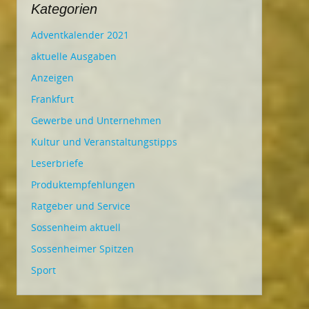
Kategorien
Adventkalender 2021
aktuelle Ausgaben
Anzeigen
Frankfurt
Gewerbe und Unternehmen
Kultur und Veranstaltungstipps
Leserbriefe
Produktempfehlungen
Ratgeber und Service
Sossenheim aktuell
Sossenheimer Spitzen
Sport