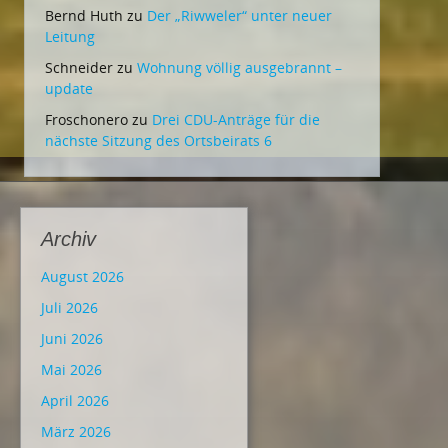
Bernd Huth
zu
Der „Riwweler“ unter neuer
Leitung
Schneider
zu
Wohnung völlig ausgebrannt –
update
Froschonero
zu
Drei CDU-Anträge für die
nächste Sitzung des Ortsbeirats 6
Archiv
August 2026
Juli 2026
Juni 2026
Mai 2026
April 2026
März 2026