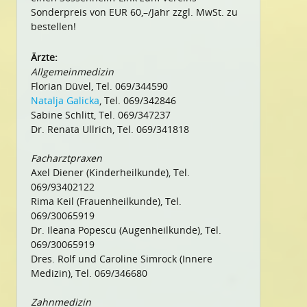
Sonderpreis von EUR 60,–/Jahr zzgl. MwSt. zu
bestellen!
Ärzte:
Allgemeinmedizin
Florian Düvel, Tel. 069/344590
Natalja Galicka
, Tel. 069/342846
Sabine Schlitt, Tel. 069/347237
Dr. Renata Ullrich, Tel. 069/341818
Facharztpraxen
Axel Diener (Kinderheilkunde), Tel.
069/93402122
Rima Keil (Frauenheilkunde), Tel.
069/30065919
Dr. Ileana Popescu (Augenheilkunde), Tel.
069/30065919
Dres. Rolf und Caroline Simrock (Innere
Medizin), Tel. 069/346680
Zahnmedizin