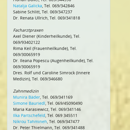
Natalja Galicka
, Tel. 069/342846
Sabine Schlitt, Tel. 069/347237
Dr. Renata Ullrich, Tel. 069/341818
Facharztpraxen
Axel Diener (Kinderheilkunde), Tel.
069/93402122
Rima Keil (Frauenheilkunde), Tel.
069/30065919
Dr. Ileana Popescu (Augenheilkunde), Tel.
069/30065919
Dres. Rolf und Caroline Simrock (Innere
Medizin), Tel. 069/346680
Zahnmedizin
Munira Bäder
, Tel. 069/341169
Simone Bauriedl
, Tel. 069/45090490
Maria Karasiewicz, Tel. 069/341146
Ilka Partschefeld
, Tel. 069 345511
Nikrou Tahmineh
, Tel. 069/347477
Dr. Peter Thielmann, Tel. 069/341488