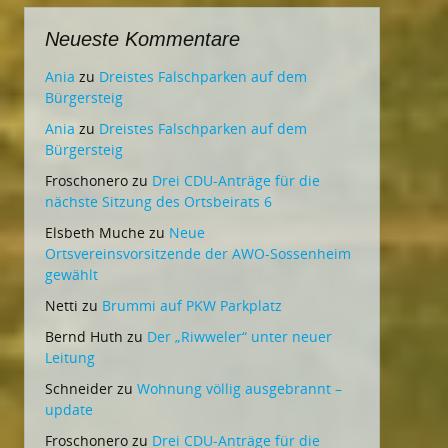
Neueste Kommentare
Ania
zu
Dreistes Falschparken auf dem
Bürgersteig
Ania
zu
Dreistes Falschparken auf dem
Bürgersteig
Froschonero
zu
Drei CDU-Anträge für die
nächste Sitzung des Ortsbeirats 6
Elsbeth Muche
zu
Neue
Ortsvereinsvorsitzende der AWO-Sossenheim
gewählt
Netti
zu
Brummi auf PKW Parkplatz
Bernd Huth
zu
Der „Riwweler“ unter neuer
Leitung
Schneider
zu
Wohnung völlig ausgebrannt –
update
Froschonero
zu
Drei CDU-Anträge für die