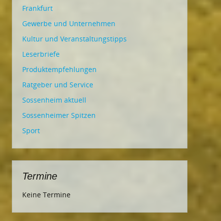
Frankfurt
Gewerbe und Unternehmen
Kultur und Veranstaltungstipps
Leserbriefe
Produktempfehlungen
Ratgeber und Service
Sossenheim aktuell
Sossenheimer Spitzen
Sport
Termine
Keine Termine