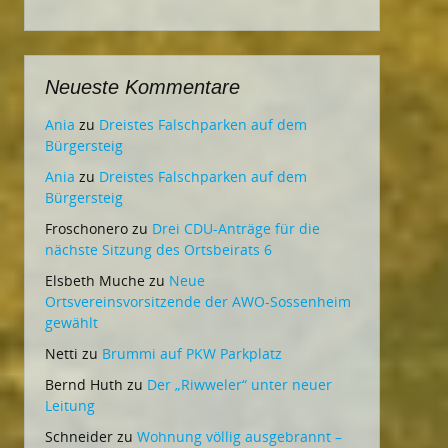
Neueste Kommentare
Ania
zu
Dreistes Falschparken auf dem
Bürgersteig
Ania
zu
Dreistes Falschparken auf dem
Bürgersteig
Froschonero
zu
Drei CDU-Anträge für die
nächste Sitzung des Ortsbeirats 6
Elsbeth Muche
zu
Neue
Ortsvereinsvorsitzende der AWO-Sossenheim
gewählt
Netti
zu
Brummi auf PKW Parkplatz
Bernd Huth
zu
Der „Riwweler“ unter neuer
Leitung
Schneider
zu
Wohnung völlig ausgebrannt –