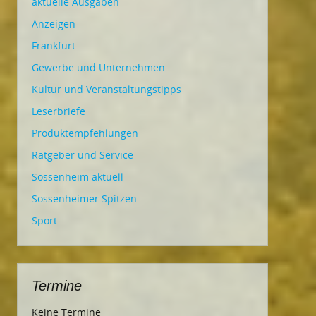
aktuelle Ausgaben
Anzeigen
Frankfurt
Gewerbe und Unternehmen
Kultur und Veranstaltungstipps
Leserbriefe
Produktempfehlungen
Ratgeber und Service
Sossenheim aktuell
Sossenheimer Spitzen
Sport
Termine
Keine Termine