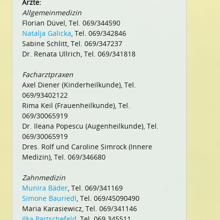
Ärzte:
Allgemeinmedizin
Florian Düvel, Tel. 069/344590
Natalja Galicka
, Tel. 069/342846
Sabine Schlitt, Tel. 069/347237
Dr. Renata Ullrich, Tel. 069/341818
Facharztpraxen
Axel Diener (Kinderheilkunde), Tel.
069/93402122
Rima Keil (Frauenheilkunde), Tel.
069/30065919
Dr. Ileana Popescu (Augenheilkunde), Tel.
069/30065919
Dres. Rolf und Caroline Simrock (Innere
Medizin), Tel. 069/346680
Zahnmedizin
Munira Bäder
, Tel. 069/341169
Simone Bauriedl
, Tel. 069/45090490
Maria Karasiewicz, Tel. 069/341146
Ilka Partschefeld
, Tel. 069 345511