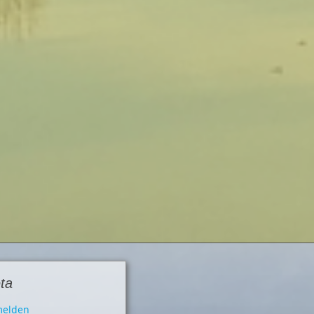
ta
elden