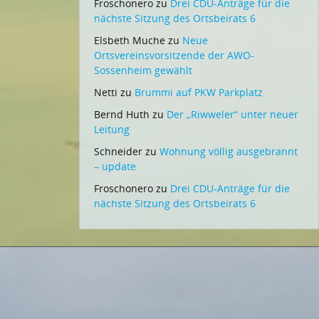
Froschonero
zu
Drei CDU-Anträge für die
nächste Sitzung des Ortsbeirats 6
Elsbeth Muche
zu
Neue
Ortsvereinsvorsitzende der AWO-
Sossenheim gewählt
Netti
zu
Brummi auf PKW Parkplatz
Bernd Huth
zu
Der „Riwweler“ unter neuer
Leitung
Schneider
zu
Wohnung völlig ausgebrannt
– update
Froschonero
zu
Drei CDU-Anträge für die
nächste Sitzung des Ortsbeirats 6