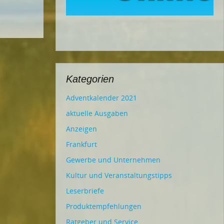
Kategorien
Adventkalender 2021
aktuelle Ausgaben
Anzeigen
Frankfurt
Gewerbe und Unternehmen
Kultur und Veranstaltungstipps
Leserbriefe
Produktempfehlungen
Ratgeber und Service