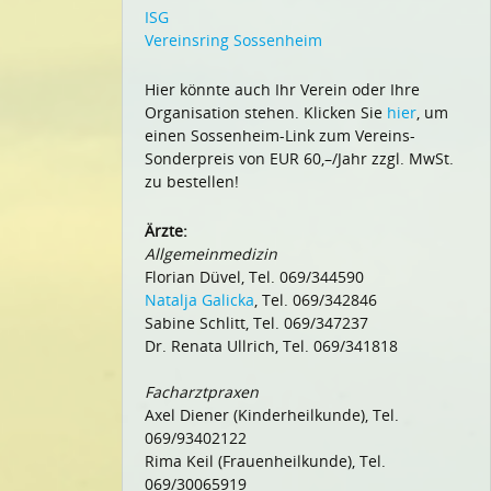
ISG
Vereinsring Sossenheim
Hier könnte auch Ihr Verein oder Ihre
Organisation stehen. Klicken Sie
hier
, um
einen Sossenheim-Link zum Vereins-
Sonderpreis von EUR 60,–/Jahr zzgl. MwSt.
zu bestellen!
Ärzte:
Allgemeinmedizin
Florian Düvel, Tel. 069/344590
Natalja Galicka
, Tel. 069/342846
Sabine Schlitt, Tel. 069/347237
Dr. Renata Ullrich, Tel. 069/341818
Facharztpraxen
Axel Diener (Kinderheilkunde), Tel.
069/93402122
Rima Keil (Frauenheilkunde), Tel.
069/30065919