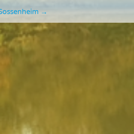
 Sossenheim
→