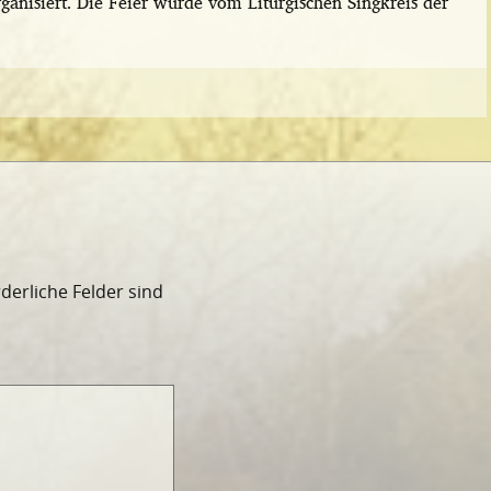
rganisiert. Die Feier wurde vom Liturgischen Singkreis der
rderliche Felder sind