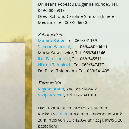
Dr. Ileana Popescu (Augenheilkunde), Tel.
069/30065919
Dres. Rolf und Caroline Simrock (Innere
Medizin), Tel. 069/346680
Zahnmedizin
Munira Bäder
, Tel. 069/341169
Simone Bauriedl
, Tel. 069/45090490
Maria Karasiewicz, Tel. 069/341146
Ilka Partschefeld
, Tel. 069 345511
Nikrou Tahmineh
, Tel. 069/347477
Dr. Peter Thielmann, Tel. 069/341488
Tiermedizin
Regine Braun
, Tel. 069/347482
Sonja Krämer
, Tel. 069/341951
Hier könnte auch Ihre Praxis stehen.
Klicken Sie
hier
, um einen Sossenheim-Link
zum Preis von EUR 120,–/Jahr zzgl. MwSt. zu
bestellen!