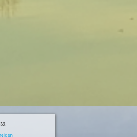
ta
elden