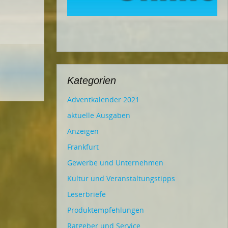
Kategorien
Adventkalender 2021
aktuelle Ausgaben
Anzeigen
Frankfurt
Gewerbe und Unternehmen
Kultur und Veranstaltungstipps
Leserbriefe
Produktempfehlungen
Ratgeber und Service