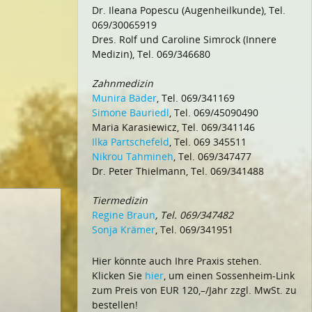
Dr. Ileana Popescu (Augenheilkunde), Tel.
069/30065919
Dres. Rolf und Caroline Simrock (Innere
Medizin), Tel. 069/346680
Zahnmedizin
Munira Bäder
, Tel. 069/341169
Simone Bauriedl
, Tel. 069/45090490
Maria Karasiewicz, Tel. 069/341146
Ilka Partschefeld
, Tel. 069 345511
Nikrou Tahmineh
, Tel. 069/347477
Dr. Peter Thielmann, Tel. 069/341488
Tiermedizin
Regine Braun
, Tel. 069/347482
Sonja Krämer
, Tel. 069/341951
Hier könnte auch Ihre Praxis stehen.
Klicken Sie
hier
, um einen Sossenheim-Link
zum Preis von EUR 120,–/Jahr zzgl. MwSt. zu
bestellen!