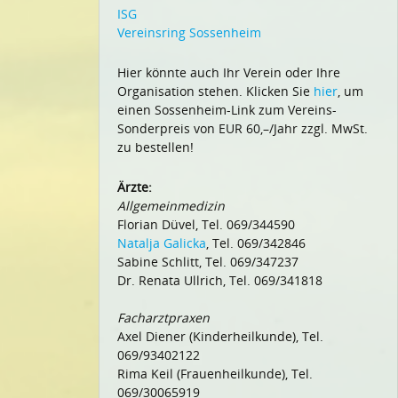
ISG
Vereinsring Sossenheim
Hier könnte auch Ihr Verein oder Ihre
Organisation stehen. Klicken Sie
hier
, um
einen Sossenheim-Link zum Vereins-
Sonderpreis von EUR 60,–/Jahr zzgl. MwSt.
zu bestellen!
Ärzte:
Allgemeinmedizin
Florian Düvel, Tel. 069/344590
Natalja Galicka
, Tel. 069/342846
Sabine Schlitt, Tel. 069/347237
Dr. Renata Ullrich, Tel. 069/341818
Facharztpraxen
Axel Diener (Kinderheilkunde), Tel.
069/93402122
Rima Keil (Frauenheilkunde), Tel.
069/30065919