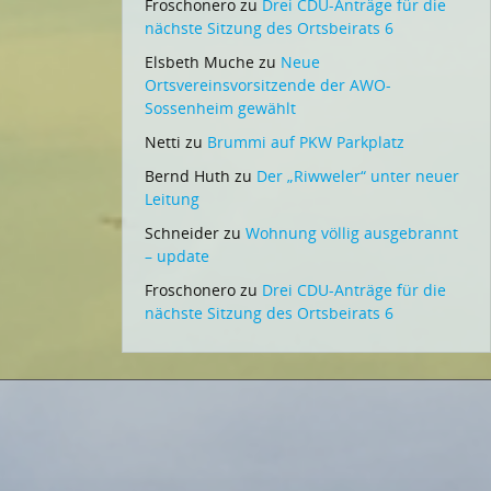
Froschonero
zu
Drei CDU-Anträge für die
nächste Sitzung des Ortsbeirats 6
Elsbeth Muche
zu
Neue
Ortsvereinsvorsitzende der AWO-
Sossenheim gewählt
Netti
zu
Brummi auf PKW Parkplatz
Bernd Huth
zu
Der „Riwweler“ unter neuer
Leitung
Schneider
zu
Wohnung völlig ausgebrannt
– update
Froschonero
zu
Drei CDU-Anträge für die
nächste Sitzung des Ortsbeirats 6