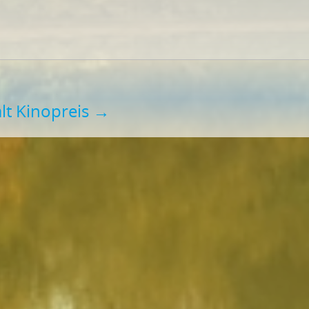
lt Kinopreis
→