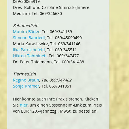
069/30065919
Dres. Rolf und Caroline Simrock (Innere
Medizin), Tel. 069/346680
Zahnmedizin
Munira Bäder
, Tel. 069/341169
Simone Bauriedl
, Tel. 069/45090490
Maria Karasiewicz, Tel. 069/341146
Ilka Partschefeld
, Tel. 069 345511
Nikrou Tahmineh
, Tel. 069/347477
Dr. Peter Thielmann, Tel. 069/341488
Tiermedizin
Regine Braun
, Tel. 069/347482
Sonja Krämer
, Tel. 069/341951
Hier könnte auch Ihre Praxis stehen. Klicken
Sie
hier
, um einen Sossenheim-Link zum Preis
von EUR 120,–/Jahr zzgl. MwSt. zu bestellen!