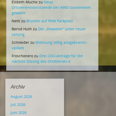
Elsbeth Muche
zu
Neue
Ortsvereinsvorsitzende der AWO-Sossenheim
gewählt
Netti
zu
Brummi auf PKW Parkplatz
Bernd Huth
zu
Der „Riwweler“ unter neuer
Leitung
Schneider
zu
Wohnung völlig ausgebrannt –
update
Froschonero
zu
Drei CDU-Anträge für die
nächste Sitzung des Ortsbeirats 6
Archiv
August 2026
Juli 2026
Juni 2026