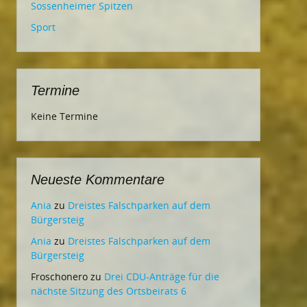
Sossenheimer Spitzen
Sport
Termine
Keine Termine
Neueste Kommentare
Ania
zu
Dreistes Falschparken auf dem
Bürgersteig
Ania
zu
Dreistes Falschparken auf dem
Bürgersteig
Froschonero
zu
Drei CDU-Anträge für die
nächste Sitzung des Ortsbeirats 6