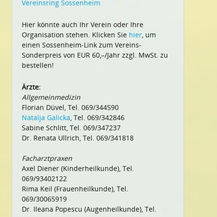
Vereinsring Sossenheim
Hier könnte auch Ihr Verein oder Ihre
Organisation stehen. Klicken Sie
hier
, um
einen Sossenheim-Link zum Vereins-
Sonderpreis von EUR 60,–/Jahr zzgl. MwSt. zu
bestellen!
Ärzte:
Allgemeinmedizin
Florian Düvel, Tel. 069/344590
Natalja Galicka
, Tel. 069/342846
Sabine Schlitt, Tel. 069/347237
Dr. Renata Ullrich, Tel. 069/341818
Facharztpraxen
Axel Diener (Kinderheilkunde), Tel.
069/93402122
Rima Keil (Frauenheilkunde), Tel.
069/30065919
Dr. Ileana Popescu (Augenheilkunde), Tel.